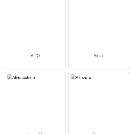
AiFO
Airhot