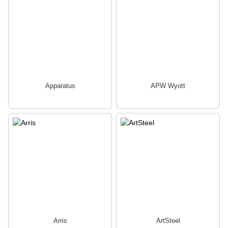
Apparatus
APW Wyott
Arris
ArtSteel