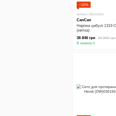
−10%
Артикул: (BE)035281
CanCan
Нарізка цибулі 1319
(квітка)
36 846 грн
40 940 грн
В наявності