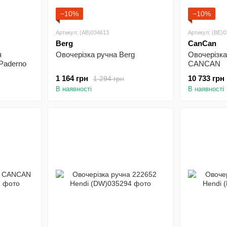
−10%
−10%
Артикул: (AB)034613
Артикул: (BE)
Berg
CanCan
я
Овочерізка ручна Berg
Овочерізка
Paderno
CANCAN
1 164 грн
10 733 грн
1 294 грн
В наявності
В наявності