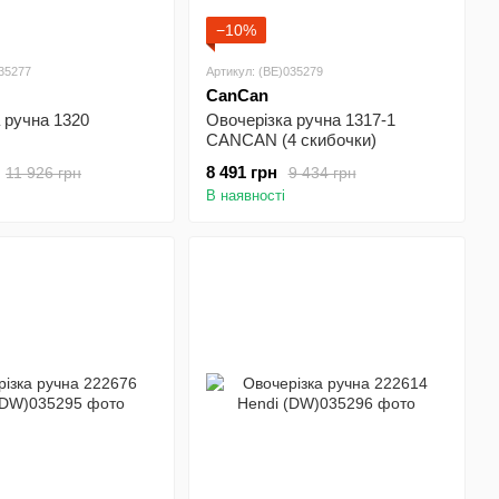
−10%
035277
Артикул: (BE)035279
CanCan
 ручна 1320
Овочерізка ручна 1317-1
CANCAN (4 скибочки)
8 491 грн
11 926 грн
9 434 грн
В наявності