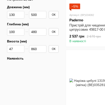
−5%
Довжина (мм)
Від Довжина (мм)
До Довжина (мм)
ОК
Артикул: (BP)034082
Paderno
Глибина (мм)
Пристрій для чищенн
цитрусових 49817-00 
Від Глибина (мм)
До Глибина (мм)
ОК
2 537 грн
2 670 грн
Висота (мм)
В наявності
Від Висота (мм)
До Висота (мм)
ОК
Наявність