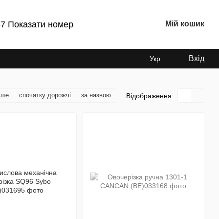
7 Показати номер
Мій кошик
Вхід
Укр
вше
спочатку дорожчі
за назвою
Відображення: