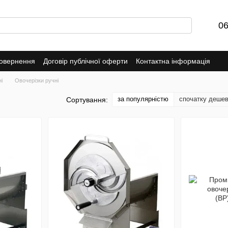
06
повернення
Договір публічної оферти
Контактна інформація
і
Овочерізки ручні
за популярністю
спочатку деше
Сортування: