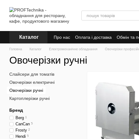
Перейти до основного контенту
Каталог
Про нас
Оплата і доставка
Обмін та 
Головна
Каталог
Електромеханічне обладнання
Овочерізки професійн
Овочерізки ручні
Слайсери для томатів
Овочерізки електричні
Овочерізки ручні
Картоплерізки ручні
Бренд
Berg
1
CanCan
5
Frosty
2
Hendi
5