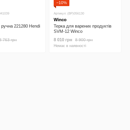
−10%
041039
Артикул: (BP)056130
Winco
 ручна 221280 Hendi
Терка для варених продуктів
SVM-12 Winco
8 010 грн
3 763 грн
8 900 грн
Немає в наявності