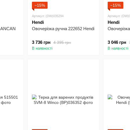
−15%
−15%
Артикул: (DW)035294
Артикул: (DW)
Hendi
Hendi
 CANCAN
Овочерізка ручна 222652 Hendi
Овочерізка
3 736 грн
3 046 грн
4 395 грн
В наявності
В наявності