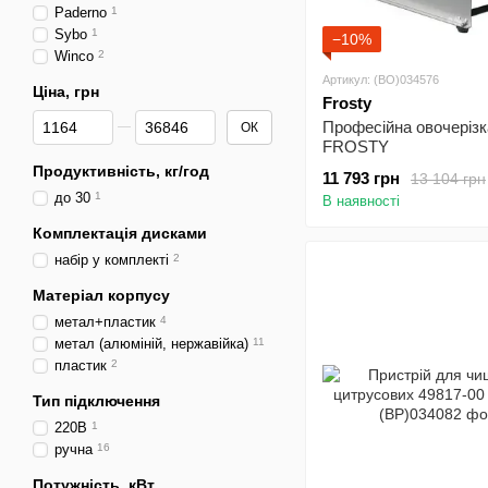
Paderno
1
Sybo
1
−10%
Winco
2
Артикул: (BO)034576
Ціна, грн
Frosty
Від Ціна, грн
До Ціна, грн
Професійна овочеріз
ОК
FROSTY
Продуктивність, кг/год
11 793 грн
13 104 грн
до 30
1
В наявності
Комплектація дисками
набір у комплекті
2
Матеріал корпусу
метал+пластик
4
метал (алюміній, нержавійка)
11
пластик
2
Тип підключення
220В
1
ручна
16
Потужність, кВт