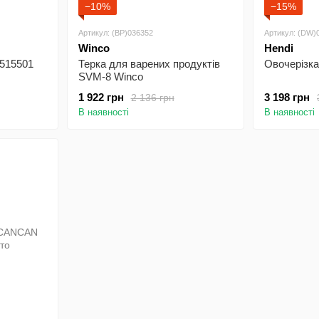
−10%
−15%
Артикул: (BP)036352
Артикул: (DW)
Winco
Hendi
 515501
Терка для варених продуктів
Овочерізка
SVM-8 Winco
1 922 грн
3 198 грн
2 136 грн
В наявності
В наявності