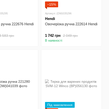
−15%
035295
Артикул: (DW)035296
Hendi
 ручна 222676 Hendi
Овочерізка ручна 222614 Hendi
1 742 грн
3 583 грн
2 049 грн
В наявності
Під замовлення