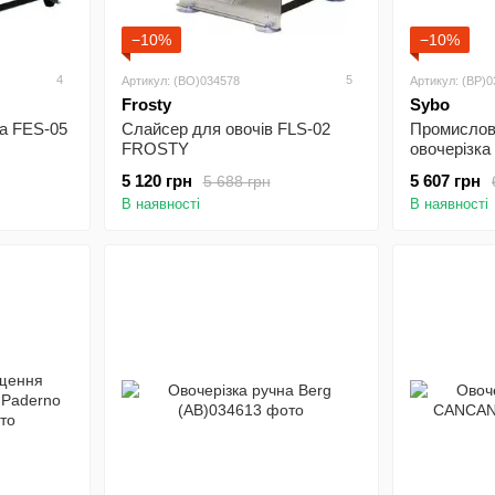
−10%
−10%
4
5
Артикул: (BO)034578
Артикул: (BP)
Frosty
Sybo
ка FES-05
Слайсер для овочів FLS-02
Промислов
FROSTY
овочерізка
5 120 грн
5 607 грн
5 688 грн
В наявності
В наявності