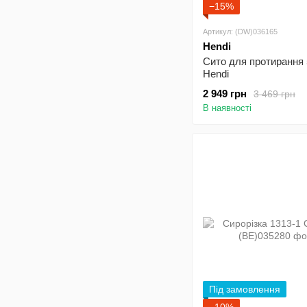
−15%
Артикул: (DW)036165
Hendi
Сито для протирання
Hendi
2 949 грн
3 469 грн
В наявності
Під замовлення