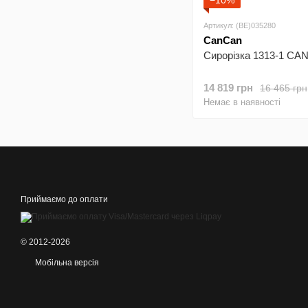
−10%
Артикул: (BE)035280
CanCan
Сирорізка 1313-1 C
14 819 грн
16 465 грн
Немає в наявності
Приймаємо до оплати
© 2012-2026
Мобільна версія