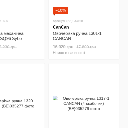
−10%
031695
Артикул: (BE)033168
CanCan
а механічна
Овочерізка ручна 1301-1
 SQ96 Sybo
CANCAN
16 020 грн
6 230 грн
17 800 грн
Немає в наявності