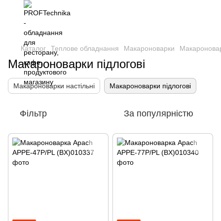
Каталог
Теплове обладнання
Макароноварки
Макароновар
Макароноварки підлогові
Макароноварки настільні
Макароноварки підлогові
Фільтр
За популярністю