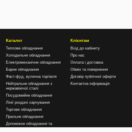
Каталог
Клієнтам
Теплове обладнання
Вхід до кабінету
Холодильне обладнання
Про нас
Електромеханічне обладнання
Оплата і доставка
Барне обладнання
Обмін та повернення
Фаст-фуд, вулична торгівля
Договір публічної оферти
Нейтральне обладнання з
Контактна інформація
нержавіючої сталі
Посудомийне обладнання
Лінії роздачі харчування
Торгове обладнання
Пральне обладнання
Допоміжне обладнання та
аксесуари