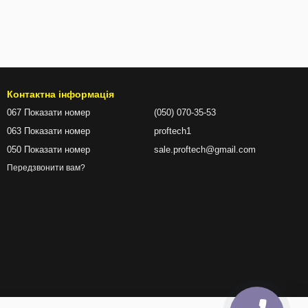
Контактна інформація
067 Показати номер
(050) 070-35-53
063 Показати номер
proftech1
050 Показати номер
sale.proftech@gmail.com
Передзвонити вам?