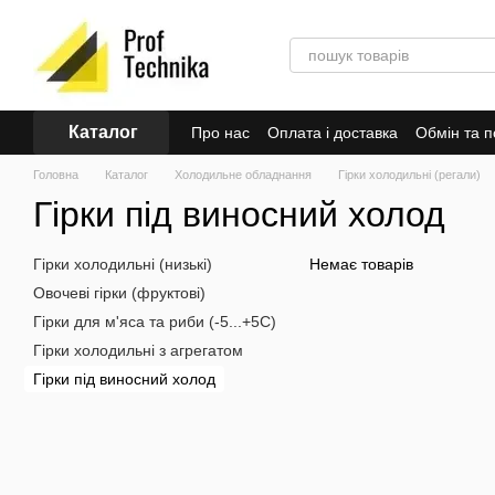
Перейти до основного контенту
Каталог
Про нас
Оплата і доставка
Обмін та 
Головна
Каталог
Холодильне обладнання
Гірки холодильні (регали)
Гірки під виносний холод
Гірки холодильні (низькі)
Немає товарів
Овочеві гірки (фруктові)
Гірки для м'яса та риби (-5...+5С)
Гірки холодильні з агрегатом
Гірки під виносний холод