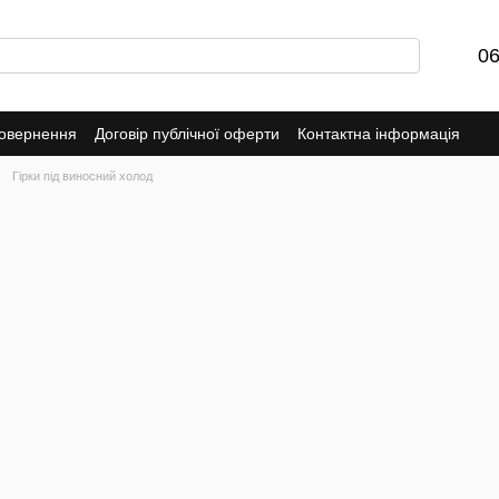
06
повернення
Договір публічної оферти
Контактна інформація
Гірки під виносний холод