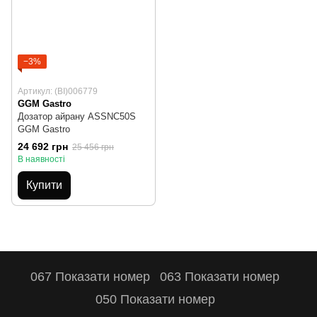
−3%
Артикул: (BI)006779
GGM Gastro
Дозатор айрану ASSNC50S
GGM Gastro
24 692 грн
25 456 грн
В наявності
Купити
067 Показати номер
063 Показати номер
050 Показати номер