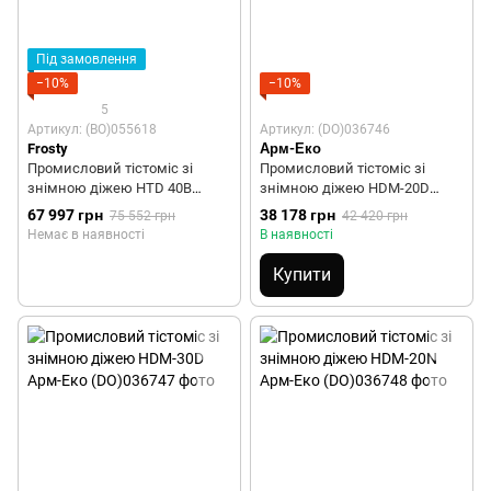
Під замовлення
−10%
−10%
5
Артикул: (BO)055618
Артикул: (DO)036746
Frosty
Арм-Еко
Промисловий тістоміс зі
Промисловий тістоміс зі
знімною діжею HTD 40B
знімною діжею HDM-20D
Frosty
Арм-Еко
67 997 грн
38 178 грн
75 552 грн
42 420 грн
Немає в наявності
В наявності
Купити