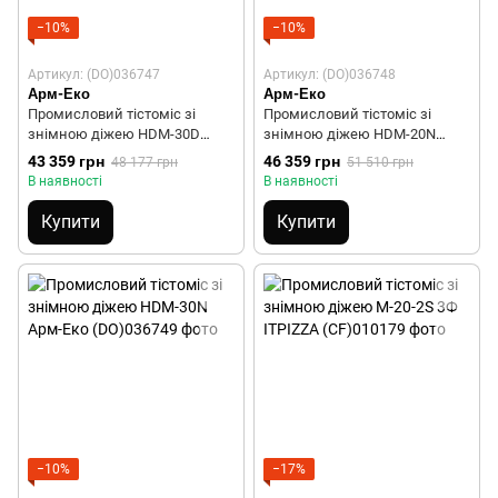
−10%
−10%
Артикул: (DO)036747
Артикул: (DO)036748
Арм-Еко
Арм-Еко
Промисловий тістоміс зі
Промисловий тістоміс зі
знімною діжею HDM-30D
знімною діжею HDM-20N
Арм-Еко
Арм-Еко
43 359 грн
46 359 грн
48 177 грн
51 510 грн
В наявності
В наявності
Купити
Купити
−10%
−17%