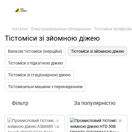
Каталог
Електромеханічне обладнання
Тістоміси професійн
Тістоміси зі зйомною діжею
Вилкові тістоміси (інерційні)
Тістоміси зі зйомною діжею
Тістоміси з підкатною діжею
Тістоміси зі стаціонарною діжею
Тістомісильні машини з перекиданням
Фільтр
За популярністю