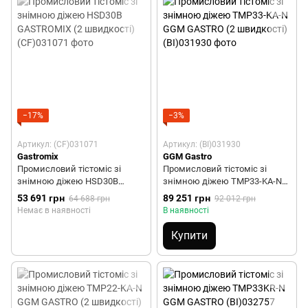
−17%
−3%
Артикул: (CF)031071
Артикул: (BI)031930
Gastromix
GGM Gastro
Промисловий тістоміс зі
Промисловий тістоміс зі
знімною діжею HSD30B
знімною діжею TMP33-KA-N
GASTROMIX (2 швидкості)
GGM GASTRO (2 швидкості)
53 691 грн
89 251 грн
64 688 грн
92 012 грн
Немає в наявності
В наявності
Купити