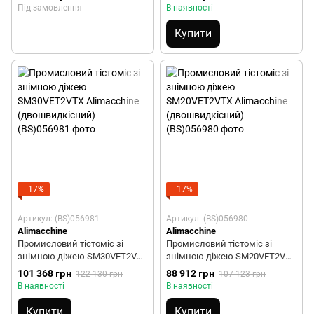
Під замовлення
В наявності
Купити
−17%
−17%
Артикул: (BS)056981
Артикул: (BS)056980
Alimacchine
Alimacchine
Промисловий тістоміс зі
Промисловий тістоміс зі
знімною діжею SM30VET2VTX
знімною діжею SM20VET2VTX
Alimacchine (двошвидкісний)
Alimacchine (двошвидкісний)
101 368 грн
88 912 грн
122 130 грн
107 123 грн
В наявності
В наявності
Купити
Купити