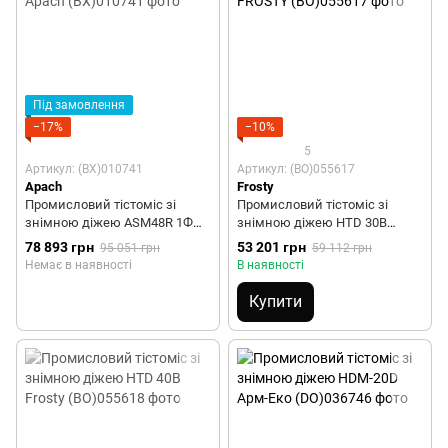
Під замовлення
−17%
−10%
5
Артикул: (BX)010741
Артикул: (BO)055617
Apach
Frosty
Промисловий тістоміс зі
Промисловий тістоміс зі
знімною діжею ASM48R 1Ф
знімною діжею HTD 30B
Apach
FROSTY
78 893 грн
53 201 грн
95 051 грн
59 112 грн
Немає в наявності
В наявності
Купити