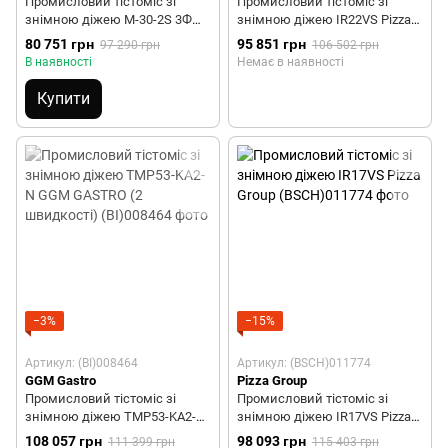
Промисловий тістоміс зі
Промисловий тістоміс зі
знімною діжею M-30-2S 3Ф
знімною діжею IR22VS Pizza
ITPIZZA
Group
80 751 грн
95 851 грн
97 290 грн
106 502 грн
В наявності
Немає в наявності
Купити
−3%
−15%
Артикул: (BI)008464
Артикул: (BSCH)011774
GGM Gastro
Pizza Group
Промисловий тістоміс зі
Промисловий тістоміс зі
знімною діжею TMP53-KA2-N
знімною діжею IR17VS Pizza
GGM GASTRO (2 швидкості)
Group
108 057 грн
98 093 грн
111 399 грн
115 403 грн