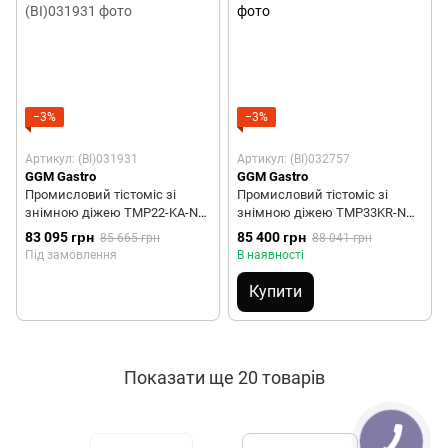
−3%
−3%
Артикул: (BI)031931
Артикул: (BI)032757
GGM Gastro
GGM Gastro
Промисловий тістоміс зі
Промисловий тістоміс зі
знімною діжею TMP22-KA-N
знімною діжею TMP33KR-N
GGM GASTRO (2 швидкості)
GGM GASTRO
83 095 грн
85 400 грн
85 665 грн
88 041 грн
Під замовлення
В наявності
Купити
Показати ще 20 товарів