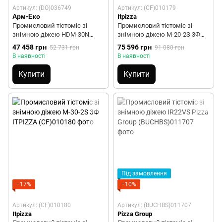
Артикул: (DO)036749
Артикул: (CF)010179
Арм-Еко
Itpizza
Промисловий тістоміс зі
Промисловий тістоміс зі
знімною діжею HDM-30N
знімною діжею M-20-2S 3Ф
Арм-Еко
ITPIZZA
47 458 грн
75 596 грн
52 731 грн
91 080 грн
В наявності
В наявності
Купити
Купити
Під замовлення
−17%
−10%
Артикул: (CF)010180
Артикул: (BUCHBS)011707
Itpizza
Pizza Group