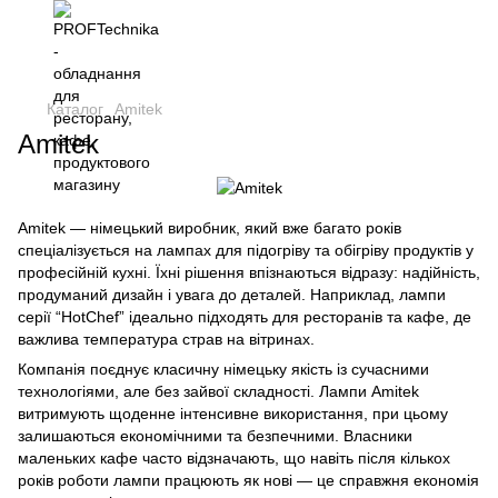
Каталог
Amitek
Amitek
Amitek — німецький виробник, який вже багато років
спеціалізується на лампах для підогріву та обігріву продуктів у
професійній кухні. Їхні рішення впізнаються відразу: надійність,
продуманий дизайн і увага до деталей. Наприклад, лампи
серії “HotChef” ідеально підходять для ресторанів та кафе, де
важлива температура страв на вітринах.
Компанія поєднує класичну німецьку якість із сучасними
технологіями, але без зайвої складності. Лампи Amitek
витримують щоденне інтенсивне використання, при цьому
залишаються економічними та безпечними. Власники
маленьких кафе часто відзначають, що навіть після кількох
років роботи лампи працюють як нові — це справжня економія