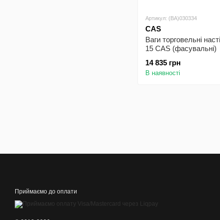
Артикул: (BA)030334
CAS
Ваги торговельні наст
15 CAS (фасувальні)
14 835 грн
В наявності
Приймаємо до оплати