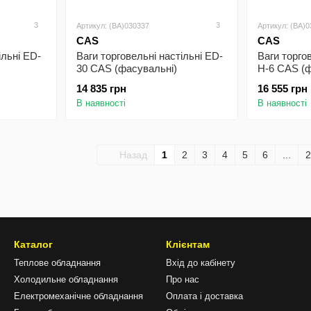
3
3
Артикул: (BA)030337
Артикул: (BA)
CAS
CAS
ільні ED-
Ваги торговельні настільні ED-
Ваги торго
30 CAS (фасувальні)
H-6 CAS (ф
14 835 грн
16 555 грн
В наявності
В наявності
Назад
1
2
3
4
5
6
...
2
Каталог
Клієнтам
Теплове обладнання
Вхід до кабінету
Холодильне обладнання
Про нас
Електромеханічне обладнання
Оплата і доставка