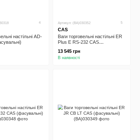
4
5
030318
Артикул: (BA)030352
CAS
вельні настільні AD-
Ваги торговельні настільні ER
сувальні)
Plus E RS-232 CAS
(фасувальні)
13 545 грн
В наявності