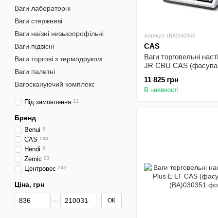
Ваги лабораторні
Ваги стержневі
Ваги наїзні низькопрофільні
Артикул: (BA)030356
CAS
Ваги підвісні
Ваги торговельні наст
Ваги торгові з термодруком
JR CBU CAS (фасувал
Ваги палетні
11 825 грн
Вагоскануючий комплекс
В наявності
Під замовлення
21
Бренд
Benui
3
CAS
138
Hendi
5
Zemic
23
Центровес
243
Ціна, грн
Від Ціна, грн
До Ціна, грн
ОК