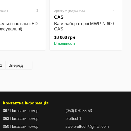
3
4
030341
Артикул: (BA)030333
CAS
вельні настільні ED-
Ваги лабораторні MWP-N 600
асувальні)
CAS
18 060 грн
В наявності
1
Вперед
Контактна інформація
067 Показати номер
(050) 070-35-53
063 Показати номер
proftech1
050 Показати номер
sale.proftech@gmail.com