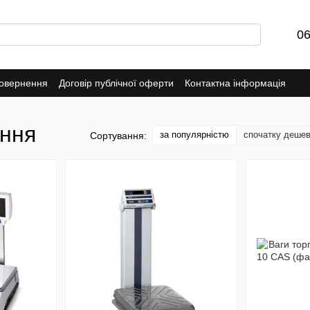
06
повернення
Договір публічної оферти
Контактна інформація
ння
за популярністю
спочатку деше
Сортування: