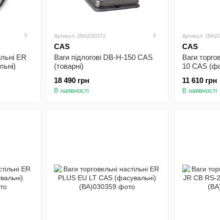
3
4
Артикул: (BA)030372
Артикул: (BA)
CAS
CAS
ільні ER
Ваги підлогові DB-H-150 CAS
Ваги торго
ьні)
(товарні)
10 CAS (фа
18 490 грн
11 610 грн
В наявності
В наявності