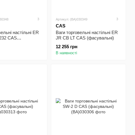
3
3
030348
Артикул: (BA)030349
CAS
вельні настільні ER
Ваги торговельні настільні ER
232 CAS
JR CB LT CAS (фасувальні)
і)
12 255 грн
В наявності