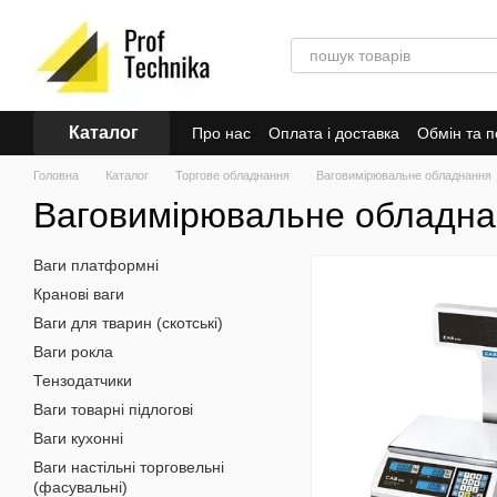
Перейти до основного контенту
Каталог
Про нас
Оплата і доставка
Обмін та 
Головна
Каталог
Торгове обладнання
Ваговимірювальне обладнання
Ваговимірювальне обладна
Ваги платформні
Кранові ваги
Ваги для тварин (скотські)
Ваги рокла
Тензодатчики
Ваги товарні підлогові
Ваги кухонні
Ваги настільні торговельні
(фасувальні)