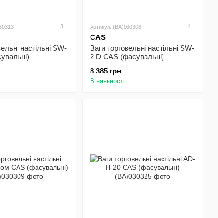
3
4
030313
Артикул: (BA)030306
CAS
вельні настільні SW-
Ваги торговельні настільні SW-
увальні)
2 D CAS (фасувальні)
8 385 грн
В наявності