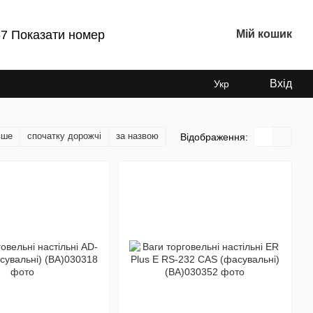
7 Показати номер
Мій кошик
Вхід
Укр
вше
спочатку дорожчі
за назвою
Відображення: