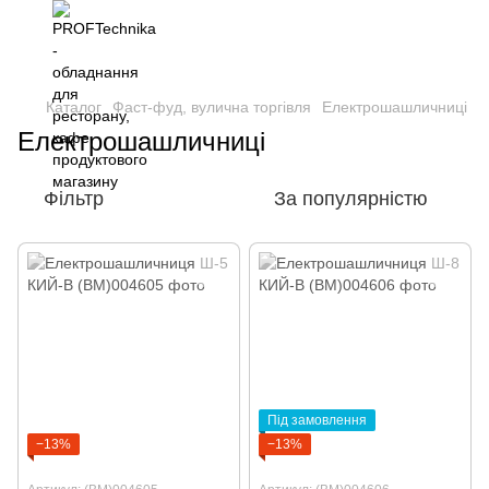
Каталог
Фаст-фуд, вулична торгівля
Електрошашличниці
Електрошашличниці
Фільтр
За популярністю
Під замовлення
−13%
−13%