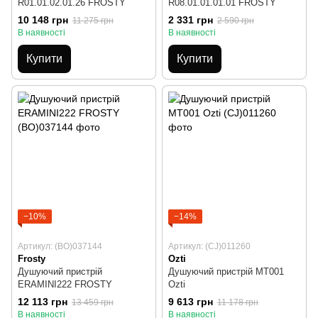
R01.01.02.01.26 FROSTY
R08.01.01.01.01 FROSTY
10 148 грн
2 331 грн
11 275 грн
2 590 грн
В наявності
В наявності
Купити
Купити
−10%
−14%
Артикул: (BO)037144
Артикул: (CJ)011260
Frosty
Ozti
Душуючий пристрій
Душуючий пристрій MT001
ERAMINI222 FROSTY
Ozti
12 113 грн
9 613 грн
13 459 грн
11 178 грн
В наявності
В наявності