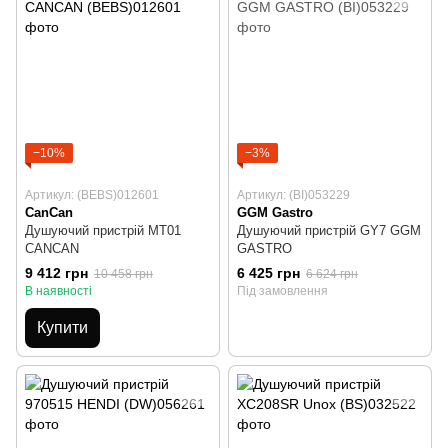
−10%
−3%
Артикул: (BEBS)012601
Артикул: (BI)053229
CanCan
GGM Gastro
Душуючий пристрій MT01
Душуючий пристрій GY7 GGM
CANCAN
GASTRO
9 412 грн
6 425 грн
10 458 грн
6 624 грн
В наявності
Під замовлення
Купити