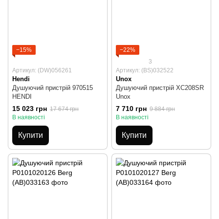
−15%
−22%
3
Артикул: (DW)056261
Артикул: (BS)032522
Hendi
Unox
Душуючий пристрій 970515
Душуючий пристрій XC208SR
HENDI
Unox
15 023 грн
7 710 грн
17 674 грн
9 884 грн
В наявності
В наявності
Купити
Купити