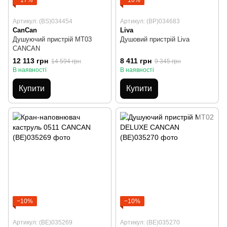
−17%
−10%
Артикул: (BS)034454
Артикул: (BP)034683
CanCan
Liva
Душуючий пристрій MT03
Душовий пристрій Liva
CANCAN
12 113 грн
8 411 грн
14 594 грн
9 345 грн
В наявності
В наявності
Купити
Купити
−10%
−10%
Артикул: (BE)035269
Артикул: (BE)035270