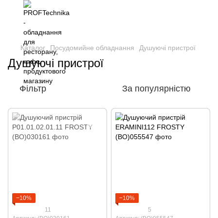
Каталог
Посудомийне обладнання
Душуючі пристрої
Душуючі пристрої
Фільтр
За популярністю
−10%
−10%
11
5