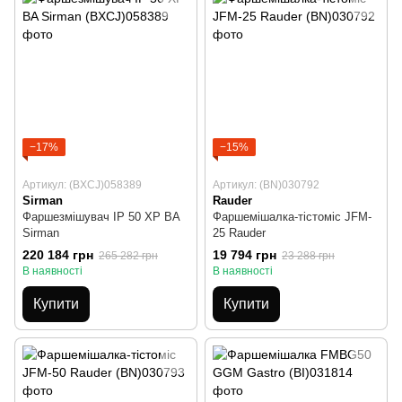
−17%
−15%
Артикул: (BXCJ)058389
Артикул: (BN)030792
Sirman
Rauder
Фаршезмішувач IP 50 XP BA
Фаршемішалка-тістоміс JFM-
Sirman
25 Rauder
220 184 грн
19 794 грн
265 282 грн
23 288 грн
В наявності
В наявності
Купити
Купити