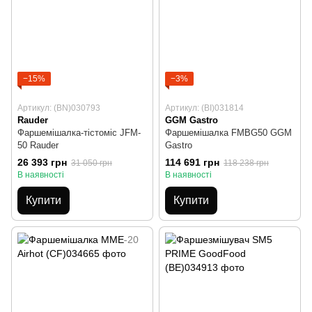
−15%
−3%
Артикул: (BN)030793
Артикул: (BI)031814
Rauder
GGM Gastro
Фаршемішалка-тістоміс JFM-
Фаршемішалка FMBG50 GGM
50 Rauder
Gastro
26 393 грн
114 691 грн
31 050 грн
118 238 грн
В наявності
В наявності
Купити
Купити