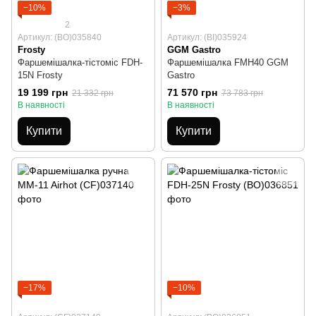
−10%
−3%
2
Артикул: (BO)035840
Артикул: (BI)035924
Frosty
GGM Gastro
Фаршемішалка-тістоміс FDH-
Фаршемішалка FMH40 GGM
15N Frosty
Gastro
19 199 грн
71 570 грн
21 332 грн
73 783 грн
В наявності
В наявності
Купити
Купити
−17%
−10%