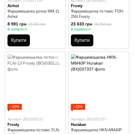
Артикул: (CF)037140
Артикул: (BO)036851
Airhot
Frosty
Фаршемішалка ручна MM-11
Фаршемішалка-тістоміс FDH-
Airhot
25N Frosty
8 591 грн
23 633 грн
10 350 грн
26 258 грн
В наявності
В наявності
Купити
Купити
−10%
−15%
Артикул: (BO)030225
Артикул: (BX)037337
Frosty
Hurakan
Фаршемішалка-тістоміс FLN-
Фаршемішалка HKN-MM40P