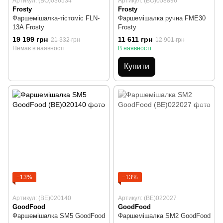
Артикул: (BO)036534
Артикул: (BO)058896
Frosty
Frosty
Фаршемішалка-тістоміс FLN-
Фаршемішалка ручна FME30
13А Frosty
Frosty
19 199 грн
11 611 грн
21 332 грн
12 901 грн
Немає в наявності
В наявності
Купити
−13%
−13%
Артикул: (BE)020140
Артикул: (BE)022027
GoodFood
GoodFood
Фаршемішалка SM5 GoodFood
Фаршемішалка SM2 GoodFood