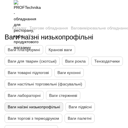
Каталог
Торгове обладнання
Ваговимірювальне обладнанн
Ваги наїзні низькопрофільні
Ваги платформні
Кранові ваги
Ваги для тварин (скотські)
Ваги рокла
Тензодатчики
Ваги товарні підлогові
Ваги кухонні
Ваги настільні торговельні (фасувальні)
Ваги лабораторні
Ваги стержневі
Ваги наїзні низькопрофільні
Ваги підвісні
Ваги торгові з термодруком
Ваги палетні