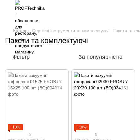
Каталог
Сервісні інструменти та комплектуючі
Пакети та ко
Пакети та комплектуючі
Фільтр
За популярністю
−10%
−10%
5
5