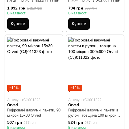
03040 FROSTY 30X40 100 шт.
02535 FROSTY 25X35 100 шт.
1 092 грн
794 грн
1 213 грн
883 грн
В наявності
В наявності
Купити
Купити
−12%
−12%
Артикул: (CJ)011323
Артикул: (CJ)011322
Orved
Orved
Гофровані вакуумні пакети, 90
Гофровані вакуумні пакети в
мікрон 15х30 Orved
рулоні, товщина 100 мікрон
300х600 Orved
507 грн
824 грн
577 грн
937 грн
В наявності
В наявності