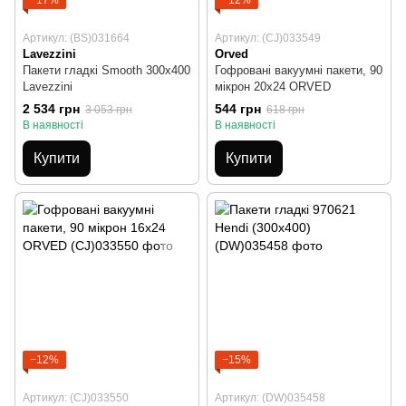
−17%
−12%
Артикул: (BS)031664
Артикул: (CJ)033549
Lavezzini
Orved
Пакети гладкі Smooth 300x400
Гофровані вакуумні пакети, 90
Lavezzini
мікрон 20х24 ORVED
2 534 грн
544 грн
3 053 грн
618 грн
В наявності
В наявності
Купити
Купити
−12%
−15%
Артикул: (CJ)033550
Артикул: (DW)035458