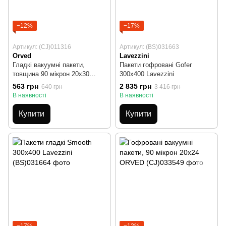
−12%
−17%
Артикул: (CJ)011316
Артикул: (BS)031663
Orved
Lavezzini
Гладкі вакуумні пакети,
Пакети гофровані Gofer
товщина 90 мікрон 20х30
300x400 Lavezzini
Orved
563 грн
2 835 грн
640 грн
3 416 грн
В наявності
В наявності
Купити
Купити