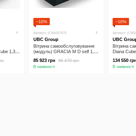
−10%
−10%
4
4
Артикул: (CW)057670
Артикул: (CW)
UBC Group
UBC Grou
Вітрина самообслуговування
Вітрина с
ube 1,3
(модуль) GRACIA М D self 1,25
Diana Cube
UBC
85 923 грн
134 550 гр
рн
95 470 грн
В наявності
В наявності