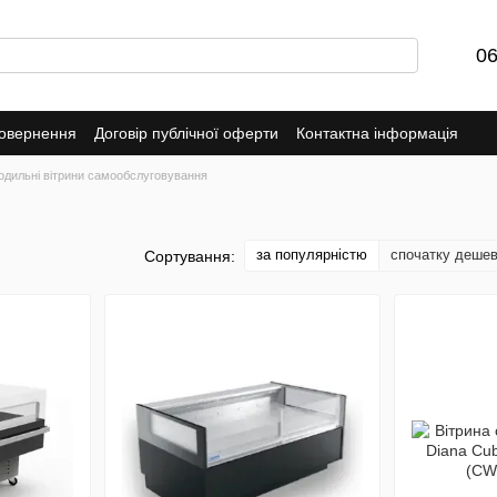
06
повернення
Договір публічної оферти
Контактна інформація
одильні вітрини самообслуговування
за популярністю
спочатку деше
Сортування: