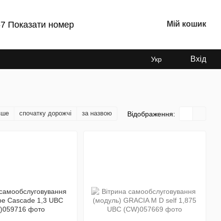
7 Показати номер
Мій кошик
Вхід
Укр
вше
спочатку дорожчі
за назвою
Відображення: