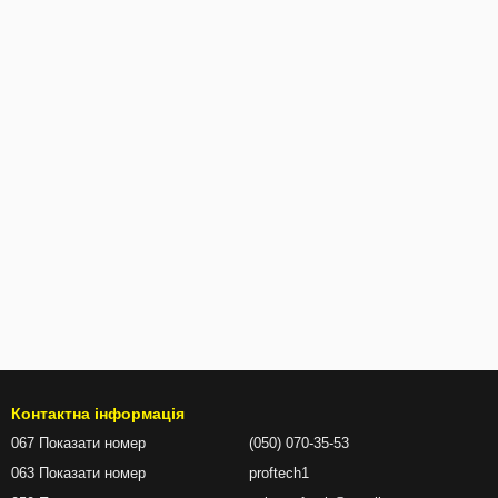
Контактна інформація
067 Показати номер
(050) 070-35-53
063 Показати номер
proftech1