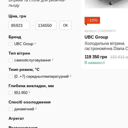
Вітрини та столи для риби-на-
льоду
Ціна, грн
−10%
Від Ціна, грн
До Ціна, грн
ОК
Артикул: (CW)055471
Бренд
UBC Group
Холодильна вітрина
UBC Group
4
гастрономічна Diana C
Тип вітрин
UBC
119 350 грн
132 611 г
самообслуговування
4
В наявності
Темп режим, °C
(0..+7) середньотемпературний
4
Глибина викладки, мм
851-950
4
Спосіб охолодження
динамічний
4
Агрегат
Розташування