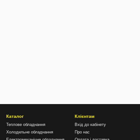
Каталог
Клієнтам
Теплове обладнання
Вхід до кабінету
Холодильне обладнання
Про нас
Електромеханічне обладнання
Оплата і доставка