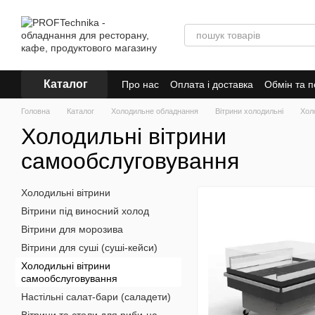
Перейти до основного контенту
Каталог
Про нас
Оплата і доставка
Обмін та 
Головна
Каталог
Холодильне обладнання
Вітрини холодильні
Хол
Холодильні вітрини
самообслуговування
Холодильні вітрини
Вітрини під виносний холод
Вітрини для морозива
Вітрини для суші (суші-кейси)
Холодильні вітрини
самообслуговування
Настільні салат-бари (саладети)