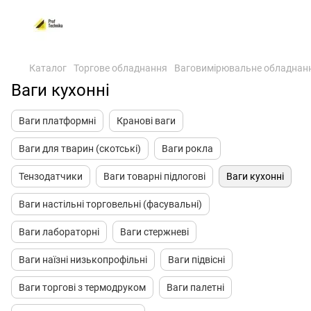
Каталог
Торгове обладнання
Ваговимірювальне обладнан
Ваги кухонні
Ваги платформні
Кранові ваги
Ваги для тварин (скотські)
Ваги рокла
Тензодатчики
Ваги товарні підлогові
Ваги кухонні
Ваги настільні торговельні (фасувальні)
Ваги лабораторні
Ваги стержневі
Ваги наїзні низькопрофільні
Ваги підвісні
Ваги торгові з термодруком
Ваги палетні