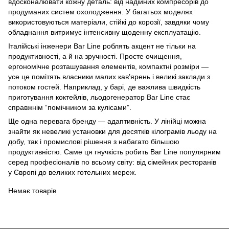
вдосконалювати кожну деталь: від надійних компресорів до
продуманих систем охолодження. У багатьох моделях
використовуються матеріали, стійкі до корозії, завдяки чому
обладнання витримує інтенсивну щоденну експлуатацію.
Італійські інженери Bar Line роблять акцент не тільки на
продуктивності, а й на зручності. Просте очищення,
ергономічне розташування елементів, компактні розміри —
усе це помітять власники малих кав’ярень і великі заклади з
потоком гостей. Наприклад, у барі, де важлива швидкість
приготування коктейлів, льодогенератор Bar Line стає
справжнім “помічником за кулісами”.
Ще одна перевага бренду — адаптивність. У лінійці можна
знайти як невеликі установки для десятків кілограмів льоду на
добу, так і промислові рішення з набагато більшою
продуктивністю. Саме ця гнучкість робить Bar Line популярним
серед професіоналів по всьому світу: від сімейних ресторанів
у Європі до великих готельних мереж.
Немає товарів