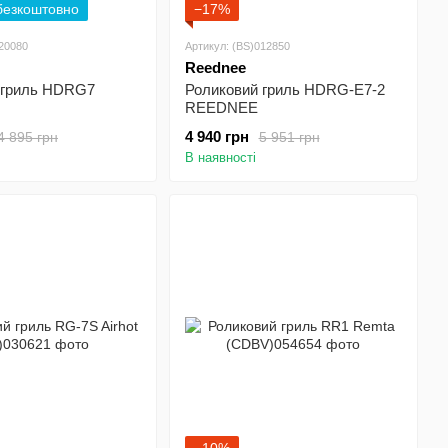
безкоштовно
−17%
020080
Артикул: (BS)012850
Reednee
 гриль HDRG7
Роликовий гриль HDRG-E7-2
REEDNEE
4 940 грн
4 895 грн
5 951 грн
В наявності