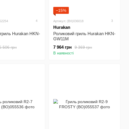
−15%
4
3
052254
Артикул: (BX)036018
Hurakan
 гриль Hurakan HKN-
Роликовий гриль Hurakan HKN-
GW11M
7 964 грн
6 506 грн
9 369 грн
В наявності