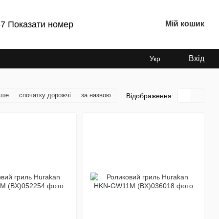
7 Показати номер
Мій кошик
Вхід
Укр
вше
спочатку дорожчі
за назвою
Відображення: