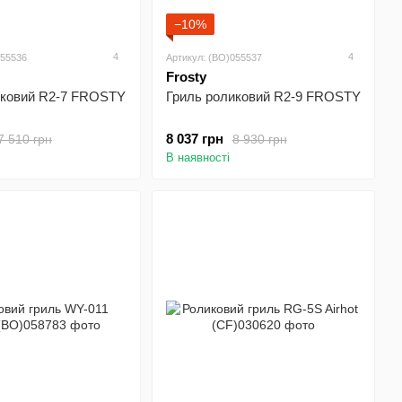
−10%
4
4
055536
Артикул: (BO)055537
Frosty
иковий R2-7 FROSTY
Гриль роликовий R2-9 FROSTY
8 037 грн
7 510 грн
8 930 грн
В наявності