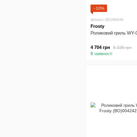
−10%
Артикул: (BO)004240
Frosty
Роликовий гриль WY-0
4 704 грн
5 226 грн
В наявності