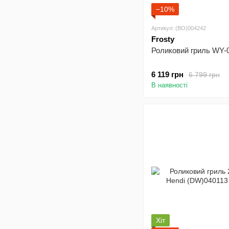
−10%
Артикул: (BO)004242
Frosty
Роликовий гриль WY-0
6 119 грн
6 799 грн
В наявності
Хіт