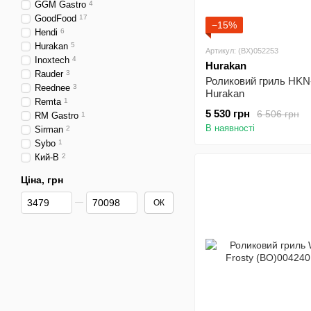
GGM Gastro
4
GoodFood
17
−15%
Hendi
6
Hurakan
5
Артикул: (BX)052253
Inoxtech
4
Hurakan
Rauder
3
Роликовий гриль H
Reednee
3
Hurakan
Remta
1
5 530 грн
6 506 грн
RM Gastro
1
В наявності
Sirman
2
Sybo
1
Кий-В
2
Ціна, грн
Від Ціна, грн
До Ціна, грн
ОК