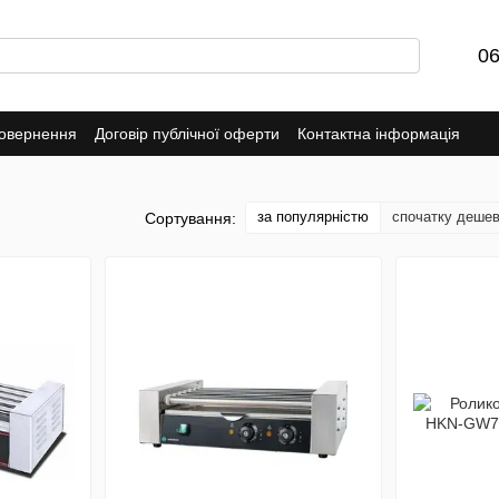
06
повернення
Договір публічної оферти
Контактна інформація
за популярністю
спочатку деше
Сортування: