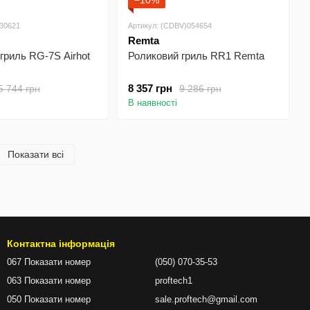
−10%
030621
Артикул: (CDBV)054654
Remta
гриль RG-7S Airhot
Роликовий гриль RR1 Remta
8 357 грн
5 744 грн
9 286 грн
В наявності
Показати всі
Контактна інформація
067 Показати номер
(050) 070-35-53
063 Показати номер
proftech1
050 Показати номер
sale.proftech@gmail.com