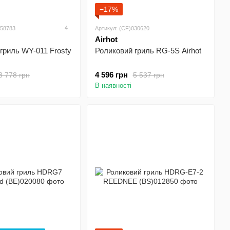
−17%
4
058783
Артикул: (CF)030620
Airhot
гриль WY-011 Frosty
Роликовий гриль RG-5S Airhot
4 596 грн
8 778 грн
5 537 грн
В наявності