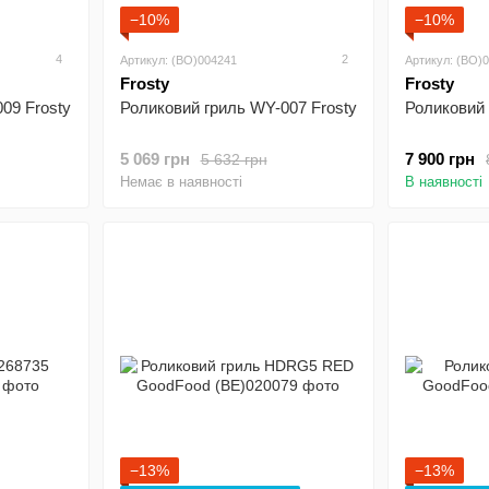
−10%
−10%
4
2
Артикул: (BO)004241
Артикул: (BO)
Frosty
Frosty
09 Frosty
Роликовий гриль WY-007 Frosty
Роликовий 
5 069 грн
7 900 грн
5 632 грн
Немає в наявності
В наявності
−13%
−13%