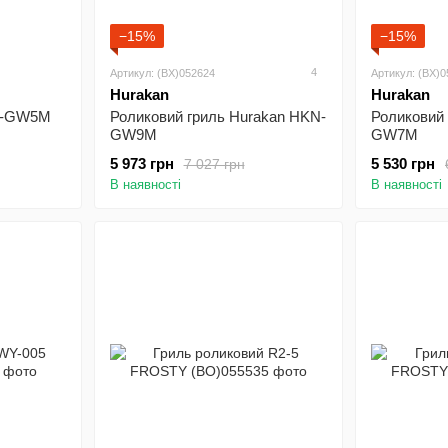
−15%
−15%
4
Артикул: (BX)052624
Артикул: (BX)
Hurakan
Hurakan
KN-GW5M
Роликовий гриль Hurakan HKN-
Роликовий
GW9M
GW7M
5 973 грн
5 530 грн
7 027 грн
В наявності
В наявності