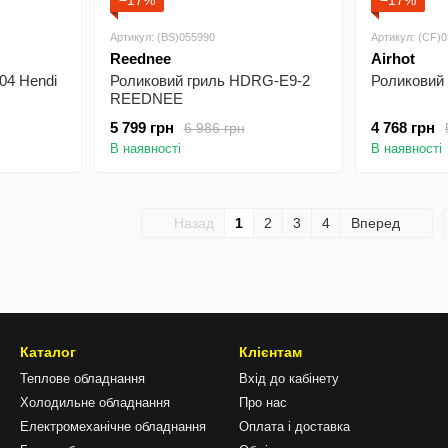
−17%
−17%
Артикул: (BS)055990
Артикул: (CF)
Reednee
Airhot
04 Hendi
Роликовий гриль HDRG-E9-2
Роликовий 
REEDNEE
5 799 грн
4 768 грн
6 986 грн
В наявності
В наявності
Назад
1
2
3
4
Вперед
Каталог
Клієнтам
Теплове обладнання
Вхід до кабінету
Холодильне обладнання
Про нас
Електромеханічне обладнання
Оплата і доставка