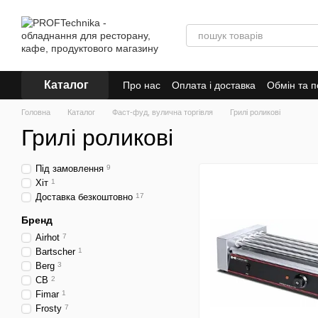
Перейти до основного контенту
Каталог
Про нас
Оплата і доставка
Обмін та 
Головна
Каталог
Фаст-фуд, вулична торгівля
Грилі роликові
Грилі роликові
Під замовлення
9
Хіт
1
Доставка безкоштовно
17
Бренд
Airhot
7
Bartscher
1
Berg
3
CB
2
Fimar
1
Frosty
7