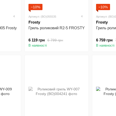
−10%
−10%
4
4
Артикул: (BO)055535
Артикул: (BO)
Frosty
Frosty
05 Frosty
Гриль роликовий R2-5 FROSTY
Гриль рол
6 119 грн
6 759 грн
6 799 грн
В наявності
В наявності