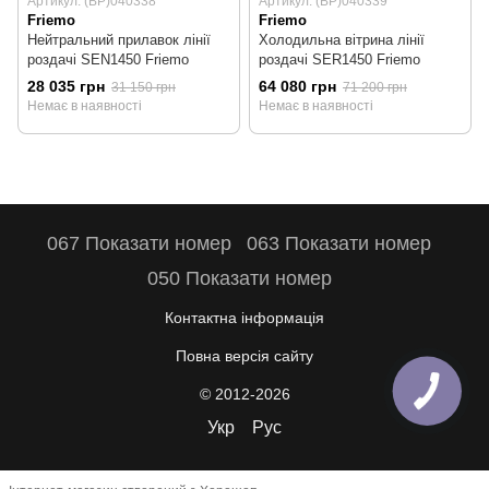
Артикул: (BP)040338
Артикул: (BP)040339
Friemo
Friemo
Нейтральний прилавок лінії
Холодильна вітрина лінії
роздачі SEN1450 Friemo
роздачі SER1450 Friemo
28 035 грн
64 080 грн
31 150 грн
71 200 грн
Немає в наявності
Немає в наявності
067 Показати номер
063 Показати номер
050 Показати номер
Контактна інформація
Повна версія сайту
© 2012-2026
Укр
Рус