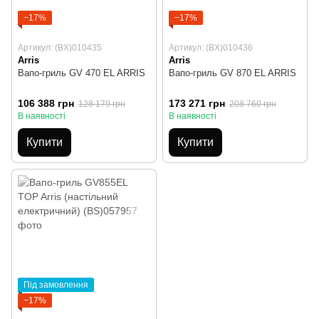
−17%
−17%
Артикул: (BX)010435
Артикул: (BX)010436
Arris
Arris
Вапо-гриль GV 470 EL ARRIS
Вапо-гриль GV 870 EL ARRIS
106 388 грн
173 271 грн
128 179 грн
208 760 грн
В наявності
В наявності
Купити
Купити
Під замовлення
−17%