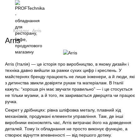
Каталог
Arris
Arris
Arris (Італія) — це історія про виробництво, в якому дизайн і
техніка давно вийшли за рамки сухих цифр і креслень. У
майстернях бренду працюють не лише інженери, а й люди, які
з дитинства звикли довіряти рукам та матеріалам. В Італії
кажуть: “хороша річ має звучати правильно” — і це стосується
не тільки музики, а й того, як закривається дверцята чи працює
ручка.
Секрет у дрібницях: рівна шліфовка металу, плавний хід
механізмів, продумані елементи управління. Там, де інші
виробники економлять час, Arris витрачає його на доведення
деталей. Тому їх обладнання не просто виконує функцію, а
створює відчуття впевненості — від першого дотику.