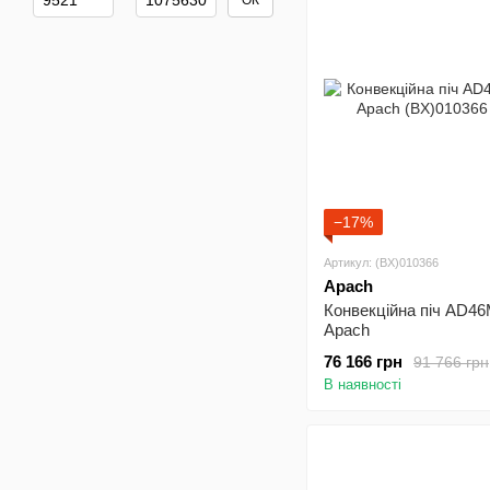
ОК
−17%
Артикул: (BX)010366
Apach
Конвекційна піч AD4
Apach
76 166 грн
91 766 грн
В наявності