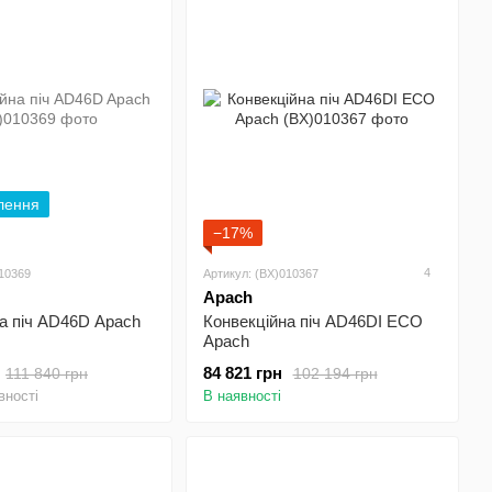
лення
−17%
4
010369
Артикул: (BX)010367
Apach
а піч AD46D Apach
Конвекційна піч AD46DI ECO
Apach
84 821 грн
111 840 грн
102 194 грн
вності
В наявності