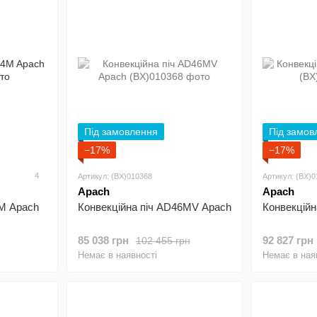
Під замовлення
Під замов
−17%
−17%
4
Артикул: (BX)010368
Артикул: (BX)
Apach
Apach
4M Apach
Конвекційна піч AD46MV Apach
Конвекційн
85 038 грн
92 827 грн
102 455 грн
Немає в наявності
Немає в ная