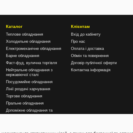
Каталог
Клієнтам
Теплове обладнання
Вхід до кабінету
Холодильне обладнання
Про нас
Електромеханічне обладнання
Оплата і доставка
Барне обладнання
Обмін та повернення
Фаст-фуд, вулична торгівля
Договір публічної оферти
Нейтральне обладнання з
Контактна інформація
нержавіючої сталі
Посудомийне обладнання
Лінії роздачі харчування
Торгове обладнання
Пральне обладнання
Допоміжне обладнання та
аксесуари
Сервісні інструменти та
комплектуючі