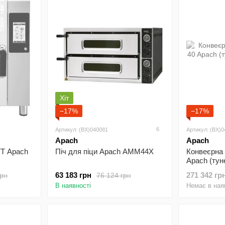
після зміни.
Обираючи техніку цього бренду, власники закладів от
Це надійний інструмент, який допомагає кухні працюва
Хіт
−17%
−17%
6
Артикул: (BX)040081
Артикул: (BX)
Apach
Apach
T Apach
Піч для піци Apach AMM44X
Конвеєрна 
Apach (тун
63 183 грн
271 342 гр
грн
76 124 грн
В наявності
Немає в ная