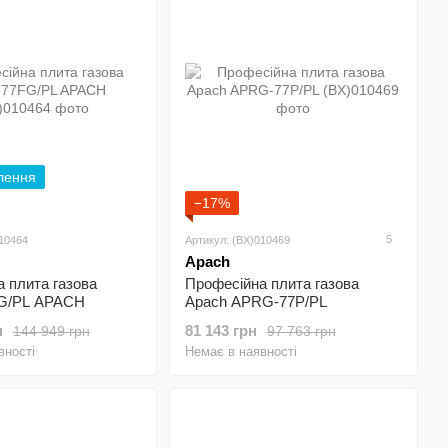
лення
−17%
5
010464
Артикул: (BX)010469
Apach
 плита газова
Професійна плита газова
G/PL APACH
Apach APRG-77P/PL
н
81 143 грн
144 949 грн
97 763 грн
вності
Немає в наявності