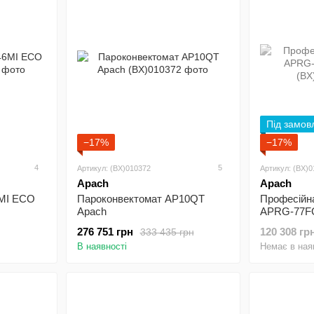
Під замов
−17%
−17%
4
5
Артикул: (BX)010372
Артикул: (BX)
Apach
Apach
6MI ECO
Пароконвектомат AP10QT
Професійна
Apach
APRG-77F
276 751 грн
120 308 гр
333 435 грн
В наявності
Немає в ная