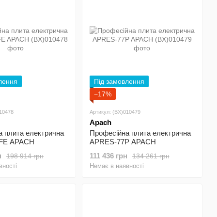
лення
Під замовлення
−17%
010478
Артикул: (BX)010479
Apach
а плита електрична
Професійна плита електрична
FE APACH
APRES-77P APACH
н
111 436 грн
198 914 грн
134 261 грн
вності
Немає в наявності