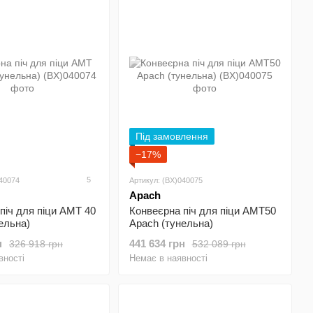
римують більше, ніж просто металеві корпуси з кнопками.
ти швидко, стабільно і без зайвих турбот.
Під замовлення
−17%
5
040074
Артикул: (BX)040075
Apach
піч для піци AMT 40
Конвеєрна піч для піци AMT50
ельна)
Apach (тунельна)
н
441 634 грн
326 918 грн
532 089 грн
вності
Немає в наявності