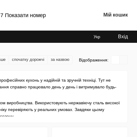
7 Показати номер
Мій кошик
Вхід
Укр
вше
спочатку дорожчі
за назвою
Відображення:
професійних кухонь у надійній та зручній техніці. Тут не
ання справно працювало день у день і витримувало будь-
ом виробництва. Використовують нержавіючу сталь високої
хніку перевіряють у реальних умовах. Завдяки цьому
сезону.
міси, плити та інше обладнання, яке добре знайоме шеф-
ь: зручні ручки, інтуїтивне керування, просте очищення