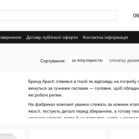
06
повернення
Договір публічної оферти
Контактна інформація
за популярністю
спочатку деше
Сортування:
Бренд Apach з’явився в Італії як відповідь на потребу 
женуться за гучними гаслами — головне, щоб обладн
які робочі ритми.
На фабриках компанії уважно стежать за кожним етап
якості, тестують деталі перед збиранням, а готову те
апарати служать довго й не підводять навіть у розпал 
В асортименті Apach — печі, пароконвектомати, тісто
кухарям і пекарям. Конструкція продумана до дрібниц