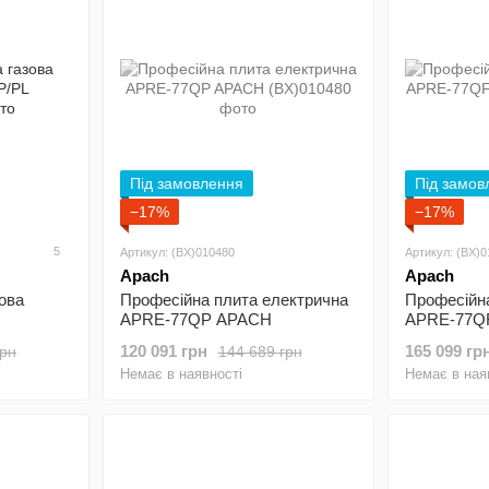
Під замовлення
Під замов
−17%
−17%
5
Артикул: (BX)010480
Артикул: (BX)
Apach
Apach
ова
Професійна плита електрична
Професійн
APRE-77QP APACH
APRE-77Q
120 091 грн
165 099 гр
грн
144 689 грн
Немає в наявності
Немає в ная