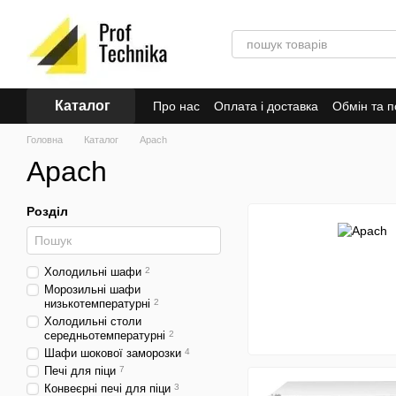
Перейти до основного контенту
Каталог
Про нас
Оплата і доставка
Обмін та 
Головна
Каталог
Apach
Apach
Розділ
Холодильні шафи
2
Морозильні шафи
низькотемпературні
2
Холодильні столи
середньотемпературні
2
Шафи шокової заморозки
4
Печі для піци
7
Конвеєрні печі для піци
3