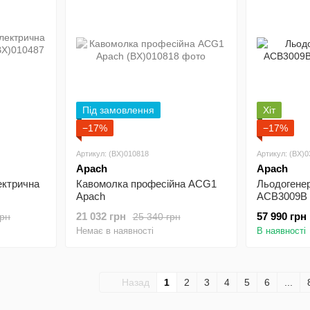
Під замовлення
Хіт
−17%
−17%
Артикул: (BX)010818
Артикул: (BX)
Apach
Apach
ектрична
Кавомолка професійна ACG1
Льодогене
Apach
ACB3009B
21 032 грн
57 990 грн
грн
25 340 грн
Немає в наявності
В наявності
Назад
1
2
3
4
5
6
...