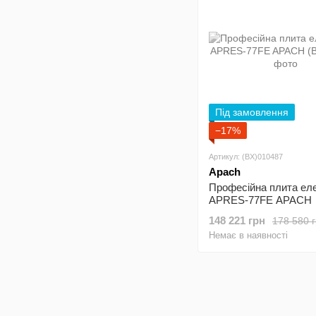
Під замовлення
−17%
Артикул: (BX)010487
Apach
Професійна плита ел
APRES-77FE APACH
148 221 грн
178 580 
Немає в наявності