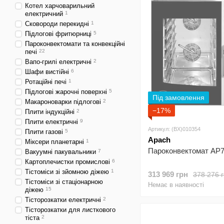
Котел харчоварильний
електричний
1
Сковороди перекидні
1
Підлогові фритюрниці
5
Пароконвектомати та конвекційні
печі
22
Вапо-грилі електричні
2
Шафи вистійні
6
Ротаційні печі
1
Підлогові жарочні поверхні
5
Під замовлення
Макароноварки підлогові
2
−17%
Плити індукційні
2
Плити електричні
9
Артикул: (BX)010354
Плити газові
5
Apach
Міксери планетарні
1
Пароконвектомат AP7
Вакуумні пакувальники
7
Картоплечистки промислові
6
Тістоміси зі зйомною діжею
1
313 969 грн
378 276 
Тістоміси зі стаціонарною
Немає в наявності
діжею
15
Тісторозкатки електричні
2
Тісторозкатки для листкового
тіста
2