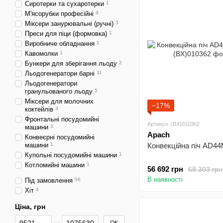
Сиротерки та сухаротерки
1
М'ясорубки професійні
9
Міксери занурювальні (ручні)
3
Преси для піци (формовка)
1
Виробниче обладнання
1
Кавомолки
1
Бункери для зберігання льоду
2
Льодогенератори барні
11
Льодогенератори
гранульованого льоду
5
Міксери для молочних
−17%
коктейлів
3
Фронтальні посудомийні
Артикул: (BX)010362
машини
3
Apach
Конвеєрні посудомийні
машини
1
Конвекційна піч AD4
Купольні посудомийні машини
1
Котломийні машини
1
56 692 грн
68 303 грн
В наявності
Під замовлення
56
Хіт
4
Ціна, грн
Від Ціна, грн
До Ціна, грн