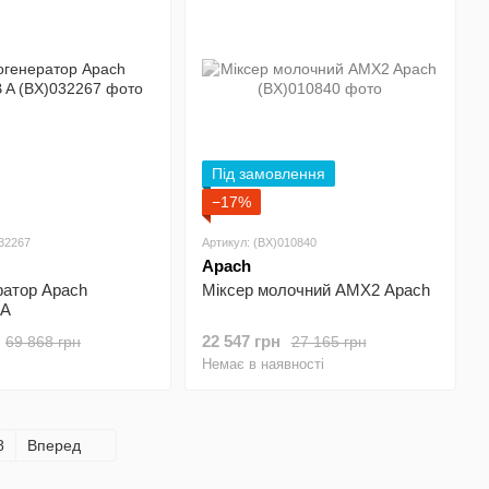
Під замовлення
−17%
032267
Артикул: (BX)010840
Apach
ратор Apach
Міксер молочний AMX2 Apach
 A
22 547 грн
69 868 грн
27 165 грн
Немає в наявності
8
Вперед