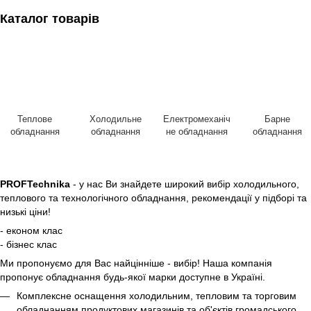
Каталог товарів
Теплове
Холодильне
Електромеханіч
Барне
обладнання
обладнання
не обладнання
обладнання
PROFTechnika
- у нас Ви знайдете широкий вибір холодильного,
теплового та технологічного обладнання, рекомендації у підборі та
низькі ціни!
- економ клас
- бізнес клас
Ми пропонуємо для Вас найцінніше - вибір! Наша компанія
пропонує обладнання будь-якої марки доступне в Україні.
Комплексне оснащення холодильним, тепловим та торговим
обладнанням продуктових магазинів та об'єктів громадського