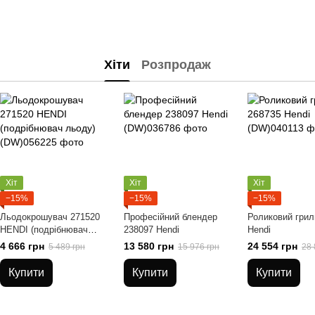
Хіти
Розпродаж
Хіт
Хіт
Хіт
−15%
−15%
−15%
Льодокрошувач 271520
Професійний блендер
Роликовий грил
HENDI (подрібнювач
238097 Hendi
Hendi
льоду)
4 666 грн
13 580 грн
24 554 грн
5 489 грн
15 976 грн
28 
Купити
Купити
Купити