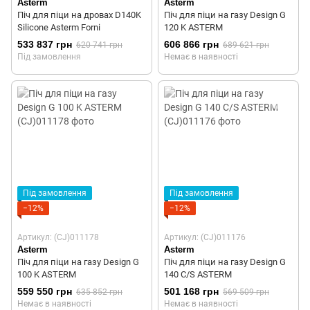
Asterm
Asterm
Піч для піци на дровах D140K
Піч для піци на газу Design G
Silicone Asterm Forni
120 K ASTERM
533 837 грн
606 866 грн
620 741 грн
689 621 грн
Під замовлення
Немає в наявності
Під замовлення
Під замовлення
−12%
−12%
Артикул: (CJ)011178
Артикул: (CJ)011176
Asterm
Asterm
Піч для піци на газу Design G
Піч для піци на газу Design G
100 K ASTERM
140 C/S ASTERM
559 550 грн
501 168 грн
635 852 грн
569 509 грн
Немає в наявності
Немає в наявності