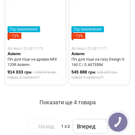
Під замовлення
Під замовлення
−12%
−12%
Артикул: (CJ)011173
Артикул: (CJ)011177
Asterm
Asterm
Піч для піци на дровах MIX
Піч для піци на газу Design G
120R Asterm
160 C / S ASTERM
914 033 грн
545 888 грн
1 038 674 грн
620 327 грн
Немає в наявності
Немає в наявності
Показати ще 4 товара
Назад
Вперед
1
з 2