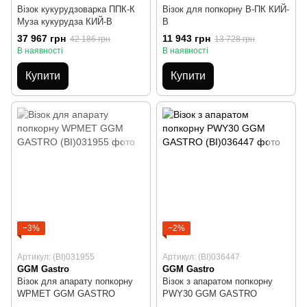
Візок кукурудзоварка ППК-К
Візок для попкорну В-ПК КИЙ-
Муза кукурудза КИЙ-В
В
37 967 грн
11 943 грн
42 186 грн
13 728 грн
В наявності
В наявності
Купити
Купити
−3%
−2%
Артикул: (BI)031955
Артикул: (BI)036447
GGM Gastro
GGM Gastro
Візок для апарату попкорну
Візок з апаратом попкорну
WPMET GGM GASTRO
PWY30 GGM GASTRO