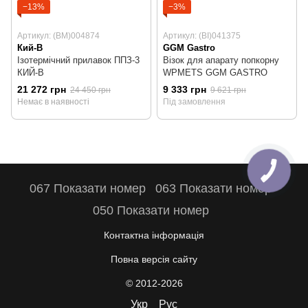
−13%
−3%
Артикул: (BM)004874
Артикул: (BI)041375
Кий-В
GGM Gastro
Ізотермічний прилавок ППЗ-3
Візок для апарату попкорну
КИЙ-В
WPMETS GGM GASTRO
21 272 грн
9 333 грн
24 450 грн
9 621 грн
Немає в наявності
Під замовлення
067 Показати номер
063 Показати номер
050 Показати номер
Контактна інформація
Повна версія сайту
© 2012-2026
Укр
Рус