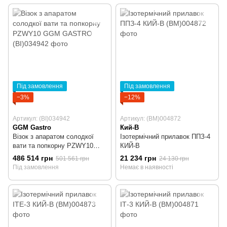
Під замовлення
Під замовлення
−3%
−12%
Артикул: (BI)034942
Артикул: (BM)004872
GGM Gastro
Кий-В
Візок з апаратом солодкої
Ізотермічний прилавок ППЗ-4
вати та попкорну PZWY10
КИЙ-В
GGM GASTRO
486 514 грн
21 234 грн
501 561 грн
24 130 грн
Під замовлення
Немає в наявності