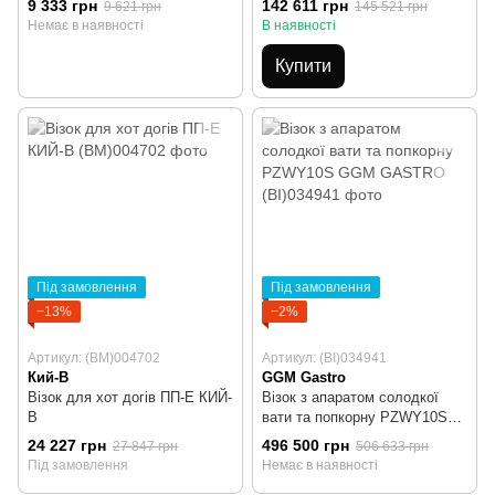
9 333 грн
142 611 грн
9 621 грн
145 521 грн
Немає в наявності
В наявності
Купити
Під замовлення
Під замовлення
−13%
−2%
Артикул: (BM)004702
Артикул: (BI)034941
Кий-В
GGM Gastro
Візок для хот догів ПП-Е КИЙ-
Візок з апаратом солодкої
В
вати та попкорну PZWY10S
GGM GASTRO
24 227 грн
496 500 грн
27 847 грн
506 633 грн
Під замовлення
Немає в наявності