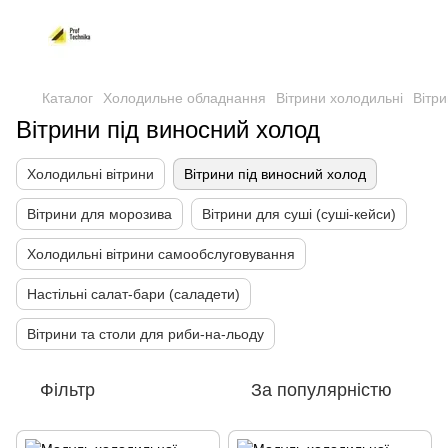
Каталог
Холодильне обладнання
Вітрини холодильні
Вітри
Вітрини під виносний холод
Холодильні вітрини
Вітрини під виносний холод
Вітрини для морозива
Вітрини для суші (суші-кейси)
Холодильні вітрини самообслуговування
Настільні салат-бари (саладети)
Вітрини та столи для риби-на-льоду
Фільтр
За популярністю