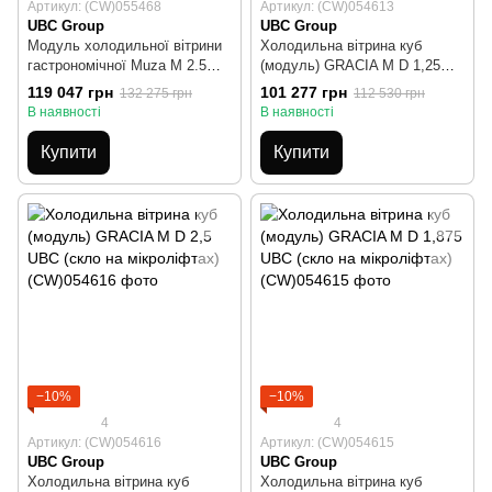
Артикул: (CW)055468
Артикул: (CW)054613
UBC Group
UBC Group
Модуль холодильної вітрини
Холодильна вітрина куб
гастрономічної Muza M 2.5
(модуль) GRACIA М D 1,25
UBC
UBC (скло на мікроліфтах)
119 047 грн
101 277 грн
132 275 грн
112 530 грн
В наявності
В наявності
Купити
Купити
−10%
−10%
4
4
Артикул: (CW)054616
Артикул: (CW)054615
UBC Group
UBC Group
Холодильна вітрина куб
Холодильна вітрина куб