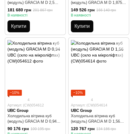
(модуль) GRACIA М D 2,5
(модуль) GRACIA М D 1,875
UBC (скло на мікроліфтах)
UBC (cкло на мікроліфтах)
181 680 грн
149 526 грн
201 867 грн
166 140 грн
В наявності
В наявності
Купити
Купити
−10%
−10%
4
4
Артикул: (CW)054612
Артикул: (CW)054614
UBC Group
UBC Group
Холодильна вітрина куб
Холодильна вітрина куб
(модуль) GRACIA М D 0,94
(модуль) GRACIA М D 1,56
UBC (cкло на мікроліфтах)
UBC (cкло на мікроліфтах)
90 176 грн
120 767 грн
100 195 грн
134 186 грн
В наявності
В наявності