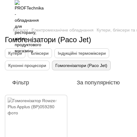
Каталог
Електромеханічне обладнання
Кутери, бліксери та
Гомогенізатори (Paco Jet)
Кутери
Бліксери
Індукційні термоміксери
Кухонні процесори
Гомогенізатори (Paco Jet)
Фільтр
За популярністю