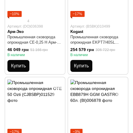
−10%
−17%
4
Артикул: (DO)036398
Артикул: (BSBK)010499
Арм-Эко
Kogast
Промышленная сковорода
Промышленная сковорода
опрокидная СЕ-0,25 Н Арм-
опрокидная EKPT7/40SL
Эко
Kogast
46 049 грн
254 579 грн
51 166 грн
306 722 грн
В наличии
В наличии
Купить
Купить
−17%
−3%