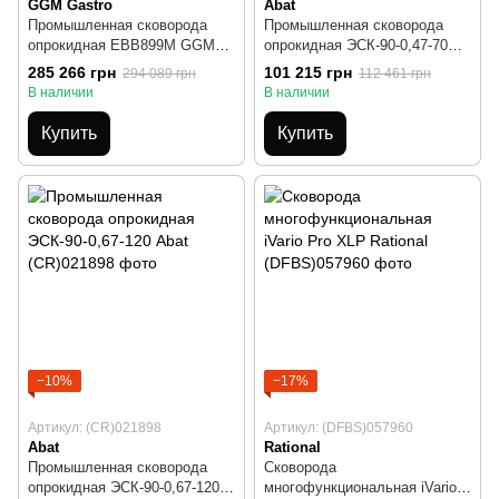
GGM Gastro
Abat
Промышленная сковорода
Промышленная сковорода
опрокидная EBB899M GGM
опрокидная ЭСК-90-0,47-70
GASTRO 80л.
Abat
285 266 грн
101 215 грн
294 089 грн
112 461 грн
В наличии
В наличии
Купить
Купить
−10%
−17%
Артикул: (CR)021898
Артикул: (DFBS)057960
Abat
Rational
Промышленная сковорода
Сковорода
опрокидная ЭСК-90-0,67-120
многофункциональная iVario