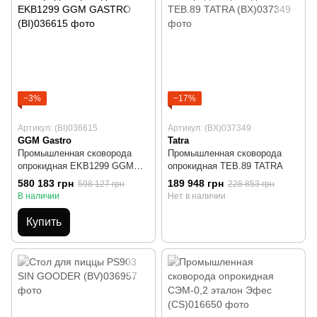
−3%
−17%
Артикул: (BI)036615
Артикул: (BX)037349
GGM Gastro
Tatra
Промышленная сковорода
Промышленная сковорода
опрокидная EKB1299 GGM
опрокидная TEB.89 TATRA
GASTRO
580 183 грн
189 948 грн
598 127 грн
228 853 грн
В наличии
Нет в наличии
Купить