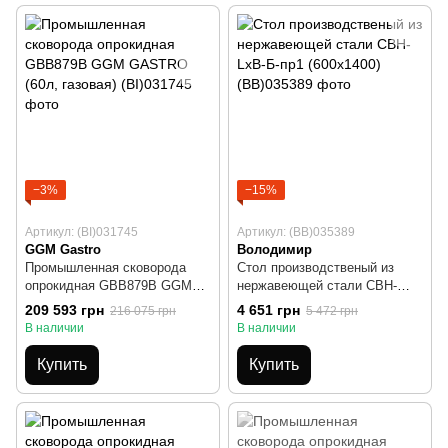
−3%
−15%
Артикул: (BI)031745
Артикул: (BB)035389
GGM Gastro
Володимир
Промышленная сковорода
Стол производственый из
опрокидная GBB879B GGM
нержавеющей стали СВН-
GASTRO (60л, газовая)
LхB-Б-пр1 (600х1400)
209 593 грн
4 651 грн
216 075 грн
5 472 грн
В наличии
В наличии
Купить
Купить