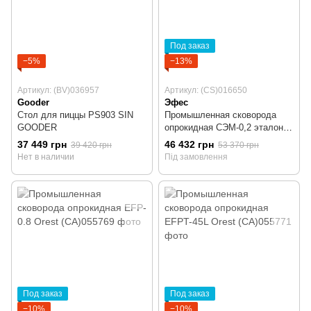
Под заказ
−5%
−13%
Артикул: (BV)036957
Артикул: (CS)016650
Gooder
Эфес
Стол для пиццы PS903 SIN
Промышленная сковорода
GOODER
опрокидная СЭМ-0,2 эталон
Эфес
37 449 грн
46 432 грн
39 420 грн
53 370 грн
Нет в наличии
Під замовлення
Под заказ
Под заказ
−10%
−10%