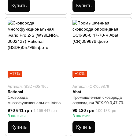
Купить
Купить
−17%
−10%
Артикул: (BSDF)057965
Артикул: (CR)059879
Rational
Abat
Сковорода
Промышленная сковорода
многофункциональная iVario
опрокидная ЭСК-90-0,47-70-Ч
Pro 2-S (WY9ENRA. 0002427)
Abat
970 641 грн
90 120 грн
1 169 447 грн
100 133 грн
Rational
В наличии
В наличии
Купить
Купить