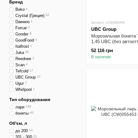
Бренд
Beko
1
Crystal (Греция)
32
Daewoo
1
Артикул: (CW)055448
Forcar
4
UBC Group
Gooder
9
Морозильная бонета 
GoodFood
4
1.45 UBC (без автоот
Italfrost
1
52 116 грн
Juka
59
В наличии
Reednee
3
Scan
4
Tefcold
17
UBC Group
37
Ugur
7
Whirlpool
1
Тип оборудования
лари
139
бонеты
40
Об'єм, л
до 200
14
201 - 300
31