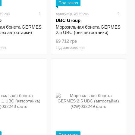
Под заказ
4
4
032243
Артикул: (CW)032245
p
UBC Group
ная бонета GERMES
Морозильная бонета GERMES
без автоотайки)
2.5 UBC (без автоотайки)
69 712 грн
ння
Під замовлення