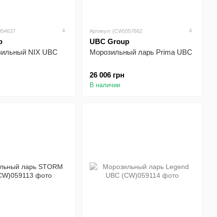
4
4
054637
Артикул: (CW)057662
p
UBC Group
зильный NIX UBC
Морозильный ларь Prima UBC
26 006 грн
В наличии