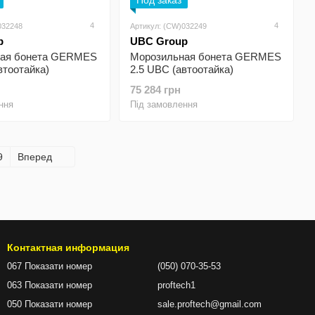
Под заказ
4
4
032248
Артикул: (CW)032249
p
UBC Group
ная бонета GERMES
Морозильная бонета GERMES
втоотайка)
2.5 UBC (автоотайка)
75 284 грн
ння
Під замовлення
9
Вперед
Контактная информация
067 Показати номер
(050) 070-35-53
063 Показати номер
proftech1
050 Показати номер
sale.proftech@gmail.com