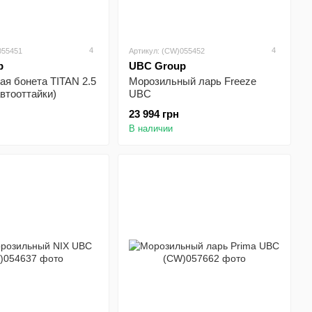
4
4
055451
Артикул: (CW)055452
p
UBC Group
я бонета TITAN 2.5
Морозильный ларь Freeze
втооттайки)
UBC
23 994 грн
В наличии