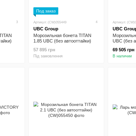
Под заказ
3
4
Артикул: (CW)055449
Артикул: (CW)
UBC Group
UBC Grou
TITAN
Морозильная бонета TITAN
Морозильна
тайки)
1.85 UBC (без автооттайки)
UBC (без а
57 895 грн
69 505 грн
Під замовлення
В наличии