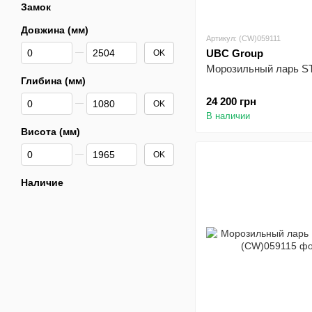
Замок
Довжина (мм)
Артикул: (CW)059111
От Довжина (мм)
До Довжина (мм)
UBC Group
OK
Морозильный ларь 
Глибина (мм)
От Глибина (мм)
До Глибина (мм)
24 200 грн
OK
В наличии
Висота (мм)
От Висота (мм)
До Висота (мм)
OK
Наличие