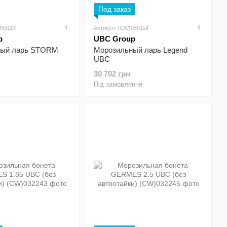
Под заказ
4
4
059113
Артикул: (CW)059114
p
UBC Group
ный ларь STORM
Морозильный ларь Legend
UBC
30 702 грн
Під замовлення