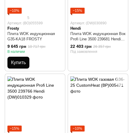
−10%
−15%
5
Артикул: (BO)055599
Артикул: (DW)030890
Frosty
Hendi
Плита WOK индукционная
Плита WOK индукционная Вок
G35-KA18 FROSTY
Profi Line 3500 239681 Hendi
(+сковорода)
9 645 грн
22 403 грн
10 717 грн
26 357 грн
В наличии
Під замовлення
Купить
−15%
−10%