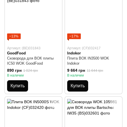
−13%
−17%
Артикул: (BE)031843
Артикул: (CF)032417
GoodFood
Indokor
Сковорода для ВОК плиты
Плита ВОК IN3500 WOK
IC50 WOK GoodFood
Indokor
890 грн
9 664 грн
1 024 грн
11 644 грн
В наличии
В наличии
Купить
Купить