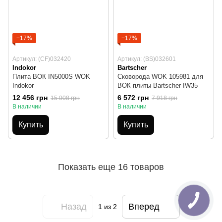
−17%
−17%
Артикул: (CF)032420
Артикул: (BS)032601
Indokor
Bartscher
Плита ВОК IN5000S WOK
Сковорода WOK 105981 для
Indokor
ВОК плиты Bartscher IW35
12 456 грн
6 572 грн
15 008 грн
7 918 грн
В наличии
В наличии
Купить
Купить
Показать еще 16 товаров
Назад
Вперед
1
из 2