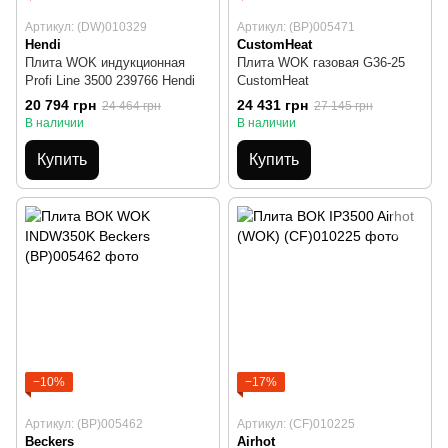
Артикул: (DW)010329
Артикул: (BP)005471
Hendi
CustomHeat
Плита WOK индукционная
Плита WOK газовая G36-25
Profi Line 3500 239766 Hendi
CustomHeat
20 794 грн
24 431 грн
24 464 грн
27 145 грн
В наличии
В наличии
Купить
Купить
−10%
−17%
Артикул: (BP)005462
Артикул: (CF)010225
Beckers
Airhot