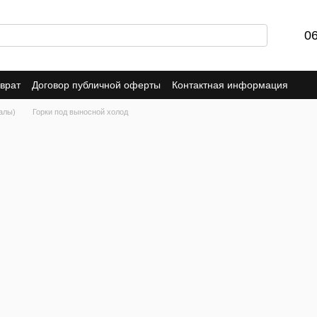
0
врат
Договор публичной оферты
Контактная информация
алы)
Горки под выносной холод