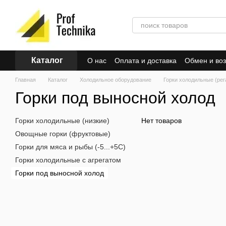
Перейти к основному контенту
Каталог
О нас
Оплата и доставка
Обмен и воз
Главная
Каталог
Холодильное оборудование
Горки холодильные (рег
Горки под выносной холод
Горки холодильные (низкие)
Нет товаров
Овощные горки (фруктовые)
Горки для мяса и рыбы (-5...+5С)
Горки холодильные с агрегатом
Горки под выносной холод