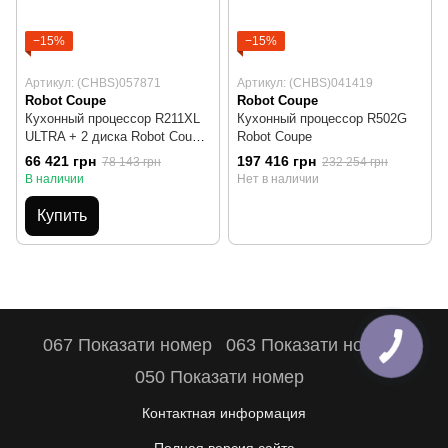
−15%
−15%
Артикул: (CHBS)057871
Артикул: (CHBS)041419
Robot Coupe
Robot Coupe
Кухонный процессор R211XL
Кухонный процессор R502G
ULTRA + 2 диска Robot Coupe
Robot Coupe
(220)
66 421 грн
197 416 грн
78 143 грн
232 254 грн
В наличии
Нет в наличии
Купить
067 Показати номер
063 Показати номер
050 Показати номер
Контактная информация
Полная версия сайта