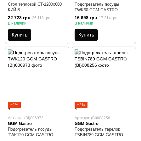
Стол тепловой СТ-1200х600
Подогреватель посуды
КИЙ-В
TWK60 GGM GASTRO
22 723 грн
16 698 грн
26 118 грн
17 214 грн
В наличии
В наличии
Купить
Купить
−2%
−2%
Артикул: (BI)006973
Артикул: (BI)008256
GGM Gastro
GGM Gastro
Подогреватель посуды
Подогреватель тарелок
TWK120 GGM GASTRO
TSBIN789 GGM GASTRO