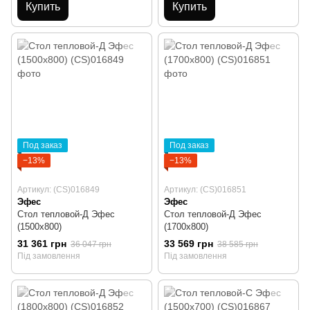
Купить
Купить
Под заказ
Под заказ
−13%
−13%
Артикул: (CS)016849
Артикул: (CS)016851
Эфес
Эфес
Стол тепловой-Д Эфес
Стол тепловой-Д Эфес
(1500х800)
(1700х800)
31 361 грн
33 569 грн
36 047 грн
38 585 грн
Під замовлення
Під замовлення