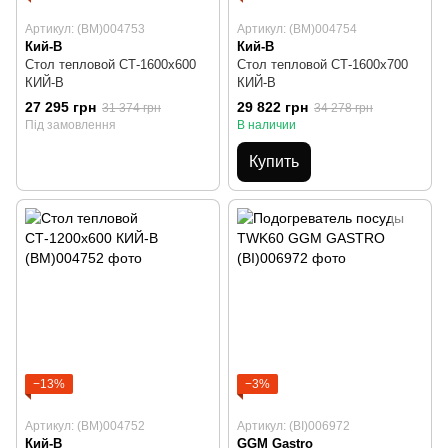
Артикул: (BM)004753
Артикул: (BM)004754
Кий-В
Кий-В
Стол тепловой СТ-1600х600
Стол тепловой СТ-1600х700
КИЙ-В
КИЙ-В
27 295 грн
29 822 грн
31 374 грн
34 278 грн
Під замовлення
В наличии
Купить
−13%
−3%
Артикул: (BM)004752
Артикул: (BI)006972
Кий-В
GGM Gastro