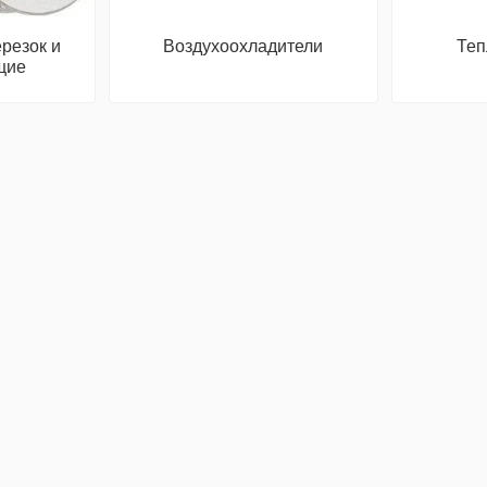
резок и
Воздухоохладители
Теп
щие