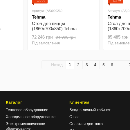
−15%
−15%
Артикул: (AS)020230
Артикул: (AS)
Tehma
Tehma
Стол для пиццы
Стол для 
a
(1860х700х850) Tehma
(1860х700х
72 246 грн
85 485 грн
84 995 грн
Під замовлення
Під замовле
Назад
1
2
3
4
5
6
...
Каталог
Клиентам
Тепловое оборудование
Вход в личный кабинет
Холодильное оборудование
О нас
Электромеханическое
Оплата и доставка
оборудование