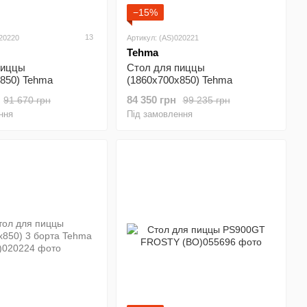
−15%
13
020220
Артикул: (AS)020221
Tehma
пиццы
Стол для пиццы
850) Tehma
(1860х700х850) Tehma
84 350 грн
91 670 грн
99 235 грн
ння
Під замовлення