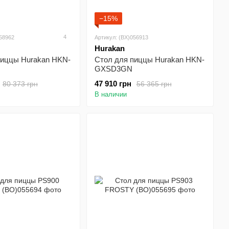
−15%
4
058962
Артикул: (BX)056913
Hurakan
пиццы Hurakan HKN-
Стол для пиццы Hurakan HKN-
GXSD3GN
47 910 грн
80 373 грн
56 365 грн
В наличии