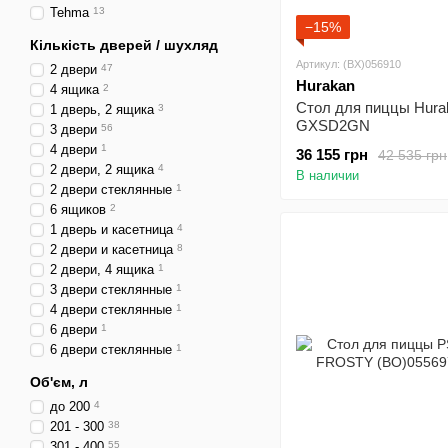
Tehma
13
−15%
Кількість дверей / шухляд
Артикул: (BX)056910
2 двери
47
Hurakan
4 ящика
2
Стол для пиццы Hura
1 дверь, 2 ящика
3
GXSD2GN
3 двери
56
4 двери
1
36 155 грн
42 535 грн
2 двери, 2 ящика
4
В наличии
2 двери стеклянные
1
6 ящиков
2
1 дверь и касетница
4
2 двери и касетница
8
2 двери, 4 ящика
1
3 двери стеклянные
1
4 двери стеклянные
1
6 двери
1
6 двери стеклянные
1
Об'єм, л
до 200
4
201 - 300
38
301 - 400
55