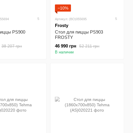
−10%
5
5
055694
Артикул: (BO)055695
Frosty
пиццы PS900
Стол для пиццы PS903
FROSTY
46 990 грн
38 207 грн
52 211 грн
В наличии