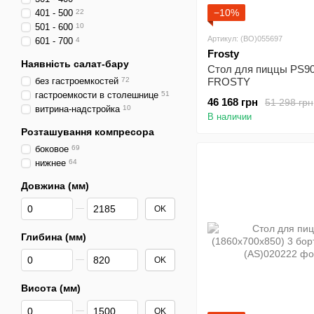
−10%
401 - 500
22
501 - 600
10
Артикул: (BO)055697
601 - 700
4
Frosty
Наявність салат-бару
Стол для пиццы PS9
без гастроемкостей
72
FROSTY
гастроемкости в столешнице
51
46 168 грн
51 298 грн
витрина-надстройка
10
В наличии
Розташування компресора
боковое
69
нижнее
64
Довжина (мм)
От Довжина (мм)
До Довжина (мм)
OK
Глибина (мм)
От Глибина (мм)
До Глибина (мм)
OK
Висота (мм)
От Висота (мм)
До Висота (мм)
OK