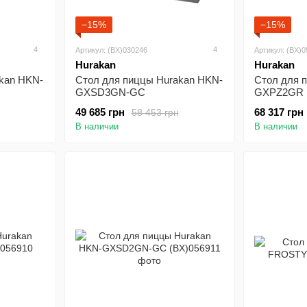
−15%
−15%
4
4
Артикул: (BX)030246
Артикул: (BX)
Hurakan
Hurakan
kan HKN-
Стол для пиццы Hurakan HKN-
Стол для 
GXSD3GN-GC
GXPZ2GR
49 685 грн
68 317 грн
58 453 грн
В наличии
В наличии