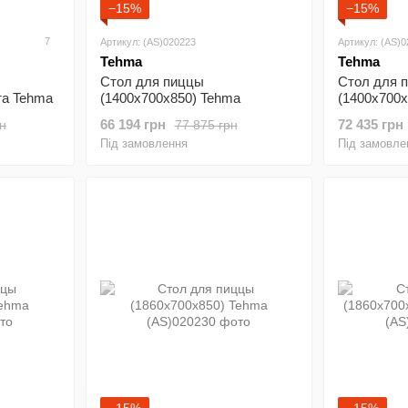
−15%
−15%
7
Артикул: (AS)020223
Артикул: (AS)
Tehma
Tehma
Стол для пиццы
Стол для 
та Tehma
(1400х700х850) Tehma
(1400х700х
66 194 грн
72 435 грн
н
77 875 грн
Під замовлення
Під замовле