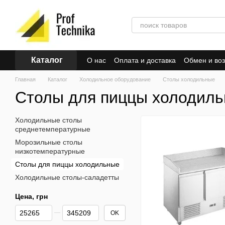
Перейти к основному контенту
Каталог
О нас
Оплата и доставка
Обмен и воз
Главная
Каталог
Холодильное оборудование
Столы холодильные
Столы для пиццы холодил
Холодильные столы
среднетемпературные
Морозильные столы
низкотемпературные
Столы для пиццы холодильные
Холодильные столы-саладетты
Цена, грн
От Цена, грн
До Цена, грн
OK