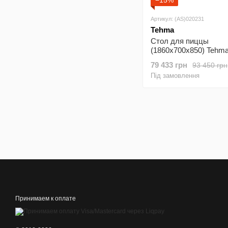
−15%
Артикул: (AS)020231
Tehma
Стол для пиццы
(1860х700х850) Tehm
79 433 грн
93 450 грн
Під замовлення
Принимаем к оплате