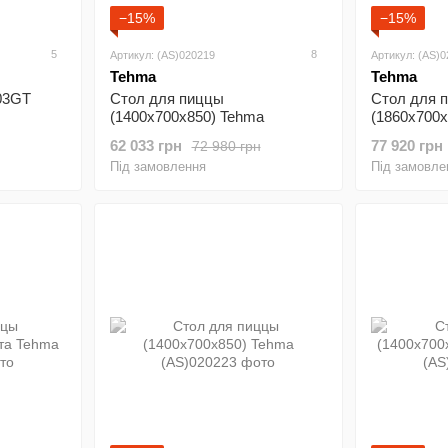
−15%
−15%
5
8
Артикул: (AS)020219
Артикул: (AS)
Tehma
Tehma
03GT
Стол для пиццы
Стол для 
(1400х700х850) Tehma
(1860х700х
62 033 грн
77 920 грн
72 980 грн
Під замовлення
Під замовле