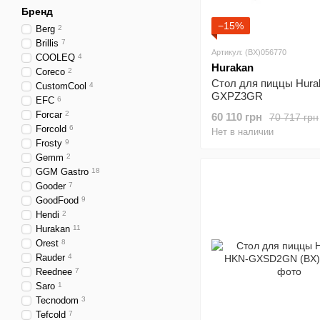
Бренд
−15%
Berg
2
Brillis
7
Артикул: (BX)056770
COOLEQ
4
Hurakan
Coreco
2
Стол для пиццы Hura
CustomCool
4
GXPZ3GR
EFC
6
Forcar
2
60 110 грн
70 717 грн
Forcold
6
Нет в наличии
Frosty
9
Gemm
2
GGM Gastro
18
Gooder
7
GoodFood
9
Hendi
2
Hurakan
11
Orest
8
Rauder
4
Reednee
7
Saro
1
Tecnodom
3
Tefcold
7