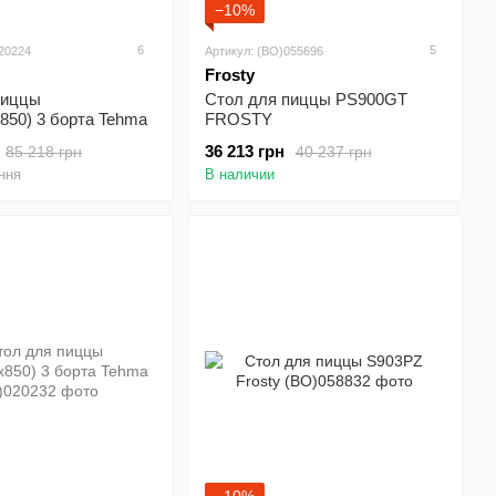
−10%
6
5
020224
Артикул: (BO)055696
Frosty
пиццы
Стол для пиццы PS900GT
850) 3 борта Tehma
FROSTY
36 213 грн
85 218 грн
40 237 грн
ння
В наличии