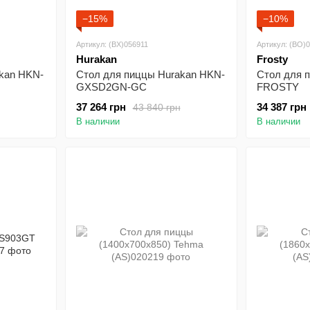
−15%
−10%
Артикул: (BX)056911
Артикул: (BO)
Hurakan
Frosty
kan HKN-
Стол для пиццы Hurakan HKN-
Стол для 
GXSD2GN-GC
FROSTY
37 264 грн
34 387 грн
43 840 грн
В наличии
В наличии