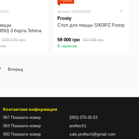
−10%
5
020232
Артикул: (BO)058832
Frosty
пиццы
Стол для пиццы S903PZ Frosty
850) 3 борта Tehma
59 000 грн
100 570 грн
65 556 грн
ння
В наличии
7
Вперед
Контактная информация
067 Показати номер
(050) 070-35-53
063 Показати номер
proftech1
050 Показати номер
sale.proftech@gmail.com