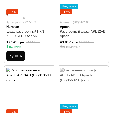
Под заказ
−15%
−17%
6
Артикул: (BX)055432
Артикул: (BX)010504
Hurakan
Apach
Шкаф расстоечный HKN-
Расстоечный шкаф APE12AB
XLT196M HURAKAN
Apach
17 949 грн
43 017 грн
21 117 грн
51 827 грн
В наличии
Нет в наличии
Купить
Под заказ
−17%
−17%