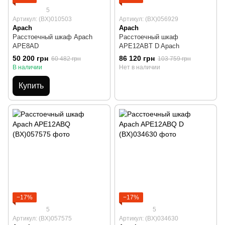
5
Артикул: (BX)010503
Артикул: (BX)056929
Apach
Apach
Расстоечный шкаф Apach
Расстоечный шкаф
APE8AD
APE12ABT D Apach
50 200 грн
86 120 грн
60 482 грн
103 759 грн
В наличии
Нет в наличии
Купить
−17%
−17%
5
5
Артикул: (BX)057575
Артикул: (BX)034630