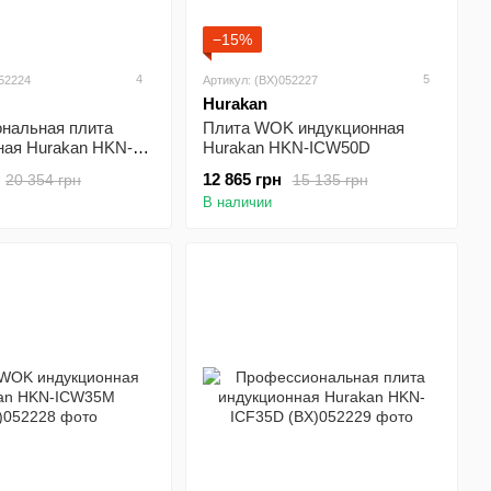
−15%
4
5
052224
Артикул: (BX)052227
Hurakan
нальная плита
Плита WOK индукционная
ная Hurakan HKN-
Hurakan HKN-ICW50D
12 865 грн
20 354 грн
15 135 грн
В наличии