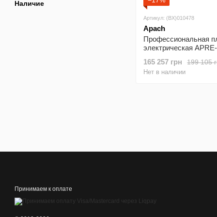
−17%
Наличие
Артикул: (BX)010478
Apach
Профессиональная п
электрическая APRE
APACH
165 257 грн
199 105 
Нет в наличии
Принимаем к оплате