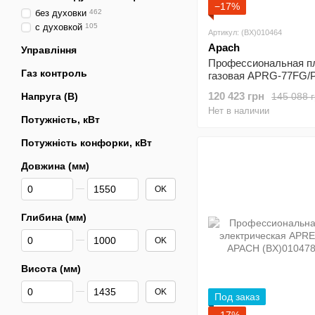
−17%
без духовки
462
с духовкой
105
Артикул: (BX)010464
Apach
Управління
Профессиональная п
Газ контроль
газовая APRG-77FG/
APACH
120 423 грн
145 088 
Напруга (В)
Нет в наличии
Потужність, кВт
Потужність конфорки, кВт
Довжина (мм)
От Довжина (мм)
До Довжина (мм)
OK
Глибина (мм)
От Глибина (мм)
До Глибина (мм)
OK
Висота (мм)
От Висота (мм)
До Висота (мм)
OK
Под заказ