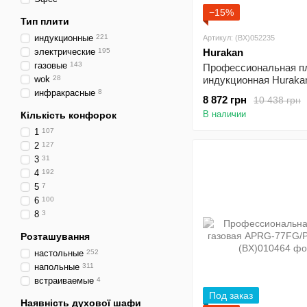
−15%
Тип плити
индукционные
221
Артикул: (BX)052235
электрические
195
Hurakan
газовые
143
Профессиональная п
wok
28
индукционная Huraka
ICF35T
инфракрасные
8
8 872 грн
10 438 грн
В наличии
Кількість конфорок
1
107
2
127
3
31
4
192
5
7
6
100
8
3
Розташування
настольные
252
напольные
311
встраиваемые
4
Под заказ
Наявність духової шафи