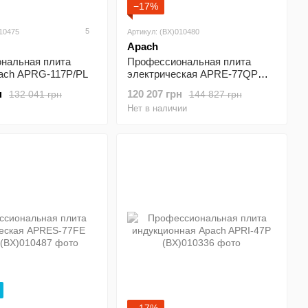
−17%
5
010475
Артикул: (BX)010480
Apach
нальная плита
Профессиональная плита
pach APRG-117P/PL
электрическая APRE-77QP
APACH
н
120 207 грн
132 041 грн
144 827 грн
Нет в наличии