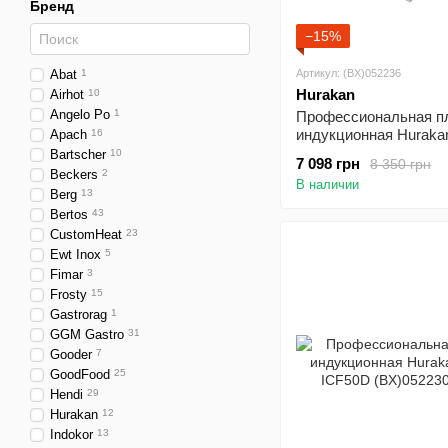
Бренд
−15%
Abat
1
Артикул: (BX)052236
Hurakan
Airhot
10
Angelo Po
1
Профессиональная п
индукционная Huraka
Apach
16
ICF35TM
Bartscher
10
7 098 грн
8 350 грн
Beckers
2
В наличии
Berg
13
Bertos
43
CustomHeat
23
Ewt Inox
5
Fimar
3
Frosty
15
Gastrorag
1
GGM Gastro
31
Gooder
7
GoodFood
25
Hendi
29
Hurakan
12
Indokor
13