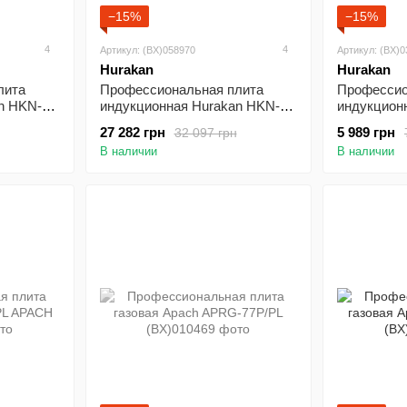
−15%
−15%
4
4
Артикул: (BX)058970
Артикул: (BX)
Hurakan
Hurakan
лита
Профессиональная плита
Профессио
n HKN-
индукционная Hurakan HKN-
индукцион
ICF35Dx47
ICF30T
27 282 грн
5 989 грн
32 097 грн
В наличии
В наличии