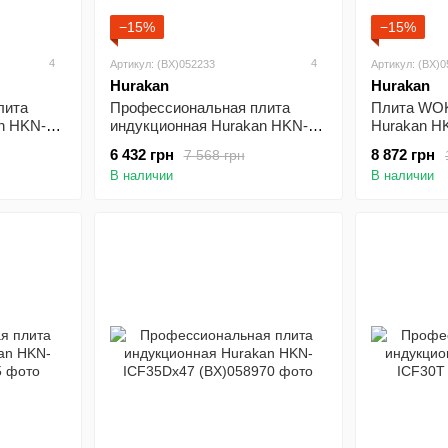
−15%
−15%
4
4
Артикул: (BX)052233
Артикул: (BX)
Hurakan
Hurakan
лита
Профессиональная плита
Плита WOK
n HKN-
индукционная Hurakan HKN-
Hurakan 
ICF35M
6 432 грн
8 872 грн
7 568 грн
В наличии
В наличии