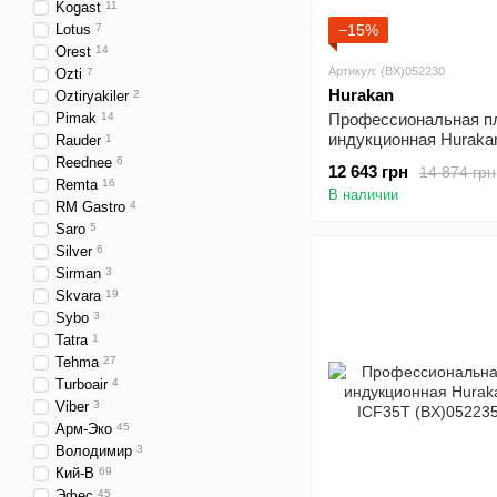
Kogast
11
Lotus
7
−15%
Orest
14
Артикул: (BX)052230
Ozti
7
Hurakan
Oztiryakiler
2
Pimak
14
Профессиональная п
индукционная Huraka
Rauder
1
ICF50D
Reednee
6
12 643 грн
14 874 грн
Remta
16
В наличии
RM Gastro
4
Saro
5
Silver
6
Sirman
3
Skvara
19
Sybo
3
Tatra
1
Tehma
27
Turboair
4
Viber
3
Арм-Эко
45
Володимир
3
Кий-В
69
Эфес
45