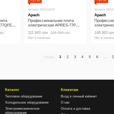
−17%
−17%
Артикул: (BX)010479
Артикул: (BX)
Apach
Apach
лита
Профессиональная плита
Профессио
-77QFE
электрическая APRES-77P
электриче
APACH
APACH
111 543 грн
148 363 гр
грн
134 389 грн
Нет в наличии
Нет в налич
Назад
1
2
3
4
5
6
...
2
Каталог
Клиентам
Тепловое оборудование
Вход в личный кабинет
Холодильное оборудование
О нас
Электромеханическое
Оплата и доставка
оборудование