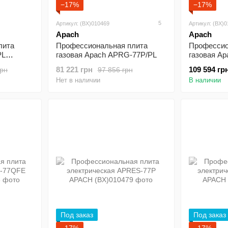
−17%
−17%
5
Артикул: (BX)010469
Артикул: (BX)
Apach
Apach
лита
Профессиональная плита
Профессио
PL
газовая Apach APRG-77P/PL
газовая A
81 221 грн
109 594 гр
грн
97 856 грн
Нет в наличии
В наличии
Под заказ
Под заказ