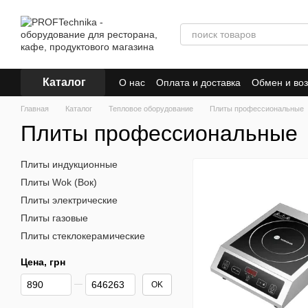
Перейти к основному контенту
Каталог
О нас
Оплата и доставка
Обмен и воз
Главная
Каталог
Тепловое оборудование
Плиты профессиональные
Плиты профессиональные
Плиты индукционные
Плиты Wok (Вок)
Плиты электрические
Плиты газовые
Плиты стеклокерамические
Цена, грн
От Цена, грн
До Цена, грн
OK