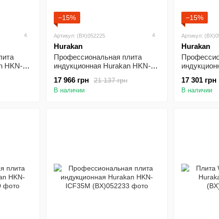
−15%
−15%
4
4
Артикул: (BX)052225
Артикул: (BX)
Hurakan
Hurakan
лита
Профессиональная плита
Профессио
n HKN-
индукционная Hurakan HKN-
индукцион
ICF70D2V
ICF70D
17 966 грн
17 301 грн
21 137 грн
В наличии
В наличии