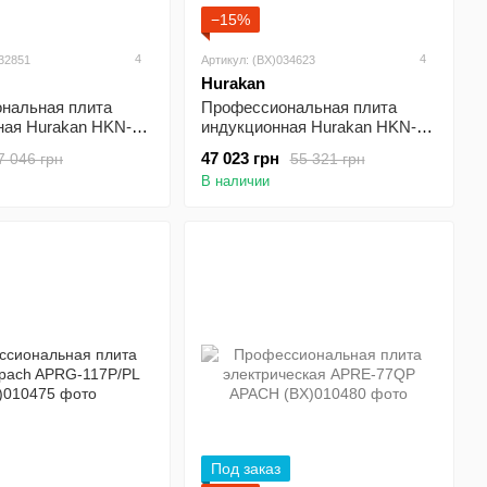
−15%
4
4
032851
Артикул: (BX)034623
Hurakan
нальная плита
Профессиональная плита
ная Hurakan HKN-
индукционная Hurakan HKN-
D35FX4S PRO
47 023 грн
7 046 грн
55 321 грн
В наличии
Под заказ