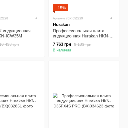
−15%
4
4
052228
Артикул: (BX)052229
Hurakan
 индукционная
Профессиональная плита
HKN-ICW35M
индукционная Hurakan HKN-
ICF35D
7 763 грн
10 438 грн
9 133 грн
В наличии