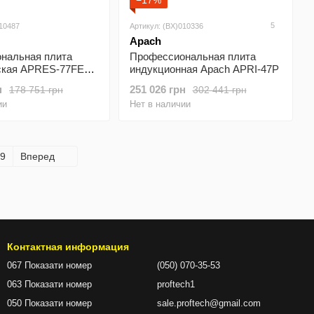
−17%
5
010487
Артикул: (BX)010336
Apach
нальная плита
Профессиональная плита
ская APRES-77FE
индукционная Apach APRI-47P
н
251 026 грн
178 751 грн
302 441 грн
ии
Нет в наличии
9
Вперед
Контактная информация
067 Показати номер
(050) 070-35-53
063 Показати номер
proftech1
050 Показати номер
sale.proftech@gmail.com