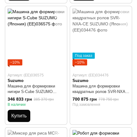
Под заказ
−10%
−10%
Артикул: (EE)036575
Артикул: (EE)034476
Suzumo
Suzumo
Машина для формировки
Машина для формировки
нигири S-Cube SUZUMO
квадратных ролов SVR-NХA-
(Япония)
CE SUZUMO (Япония)
346 833 грн
700 875 грн
385 370 грн
778 750 грн
В наличии
Під замовлення
Купить