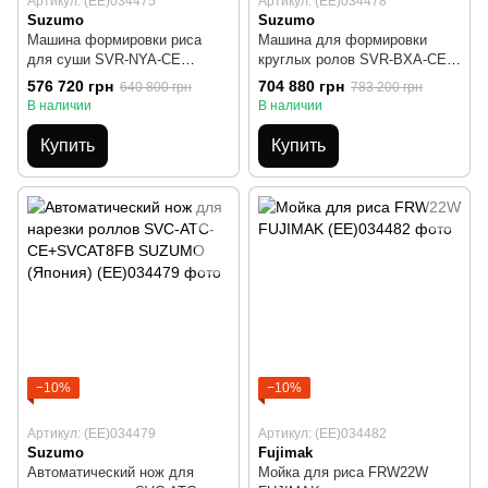
Артикул: (EE)034475
Артикул: (EE)034478
Suzumo
Suzumo
Машина формировки риса
Машина для формировки
для суши SVR-NYA-CE
круглых ролов SVR-BХA-CE
SUZUMO (Япония)
SUZUMO (Япония)
576 720 грн
704 880 грн
640 800 грн
783 200 грн
В наличии
В наличии
Купить
Купить
−10%
−10%
Артикул: (EE)034479
Артикул: (EE)034482
Suzumo
Fujimak
Автоматический нож для
Мойка для риса FRW22W