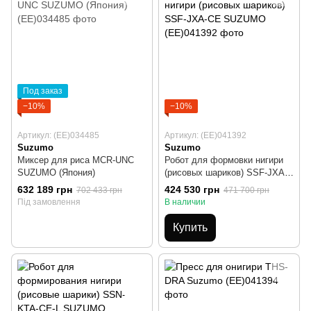
Под заказ
−10%
−10%
Артикул: (EE)034485
Артикул: (EE)041392
Suzumo
Suzumo
Миксер для риса MCR-UNC
Робот для формовки нигири
SUZUMO (Япония)
(рисовых шариков) SSF-JXA-
CE SUZUMO
632 189 грн
424 530 грн
702 433 грн
471 700 грн
Під замовлення
В наличии
Купить