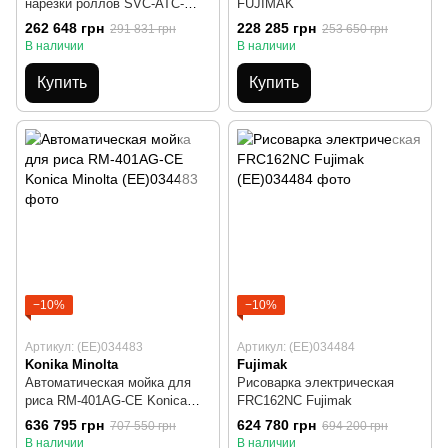
нарезки роллов SVC-ATC-
FUJIMAK
CE+SVCAT8FB SUZUMO
262 648 грн
228 285 грн
291 831 грн
253 650 грн
(Япония)
В наличии
В наличии
Купить
Купить
−10%
−10%
Артикул: (EE)034483
Артикул: (EE)034484
Konika Minolta
Fujimak
Автоматическая мойка для
Рисоварка электрическая
риса RM-401AG-CE Konica
FRC162NC Fujimak
Minolta
636 795 грн
624 780 грн
707 550 грн
694 200 грн
В наличии
В наличии