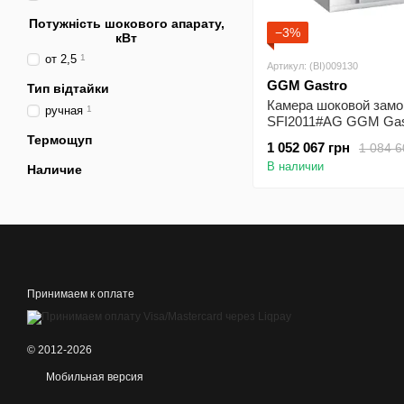
Потужність шокового апарату,
−3%
кВт
от 2,5
1
Артикул: (BI)009130
GGM Gastro
Тип відтайки
Камера шоковой замо
ручная
1
SFI2011#AG GGM Gast
GN1/1 - 600 x 400мм)
Термощуп
1 052 067 грн
1 084 6
В наличии
Наличие
Принимаем к оплате
© 2012-2026
Мобильная версия