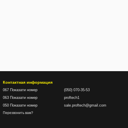
Контактная информация
067 Показати номер
(050) 070-35-53
063 Показати номер
proftech1
050 Показати номер
sale.proftech@gmail.com
Перезвонить вам?