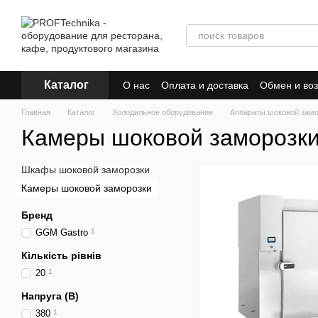
Перейти к основному контенту
Каталог
О нас
Оплата и доставка
Обмен и воз
Главная
Каталог
Холодильное оборудование
Аппараты шоковой замо
Камеры шоковой заморозк
Шкафы шоковой заморозки
Камеры шоковой заморозки
Бренд
GGM Gastro
1
Кількість рівнів
20
1
Напруга (В)
380
1