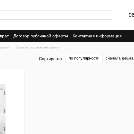
0
врат
Договор публичной оферты
Контактная информация
розки
Камеры шоковой заморозки
и
по популярности
сначала дешев
Сортировка: