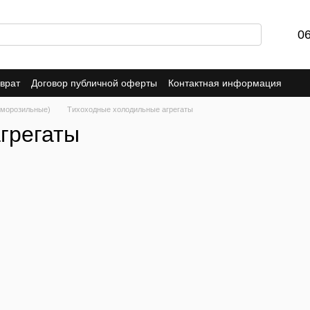
0
врат
Договор публичной оферты
Контактная информация
(морозильные)
Тихоходные холодильные агрегаты
грегаты