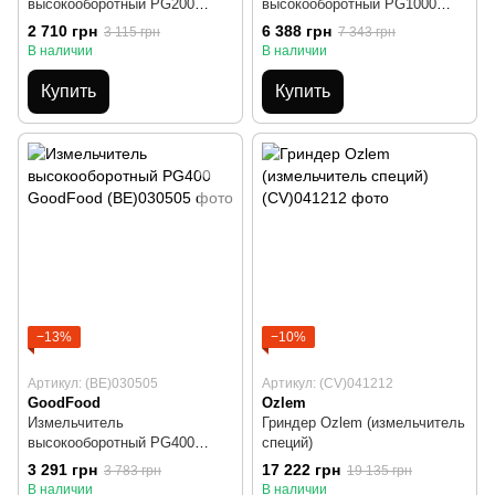
высокооборотный PG200
высокооборотный PG1000
GoodFood
GoodFood
2 710 грн
6 388 грн
3 115 грн
7 343 грн
В наличии
В наличии
Купить
Купить
−13%
−10%
Артикул: (BE)030505
Артикул: (CV)041212
GoodFood
Ozlem
Измельчитель
Гриндер Ozlem (измельчитель
высокооборотный PG400
специй)
GoodFood
3 291 грн
17 222 грн
3 783 грн
19 135 грн
В наличии
В наличии